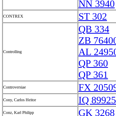
NN 3940
ST 302
CONTREX
QB 334
ZB 7640
AL 2495
Controlling
QP 360
QP 361
FX 20509
Controversiae
IQ 89925
Cony, Carlos Heitor
GK 3268
Conz, Karl Philipp