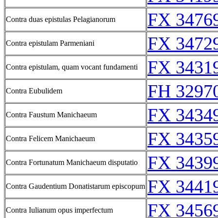
FX 34769
Contra duas epistulas Pelagianorum
FX 34729
Contra epistulam Parmeniani
FX 34319
Contra epistulam, quam vocant fundamenti
FH 3297
Contra Eubulidem
FX 34349
Contra Faustum Manichaeum
FX 34359
Contra Felicem Manichaeum
FX 34399
Contra Fortunatum Manichaeum disputatio
FX 34419
Contra Gaudentium Donatistarum episcopum
FX 34569
Contra Iulianum opus imperfectum