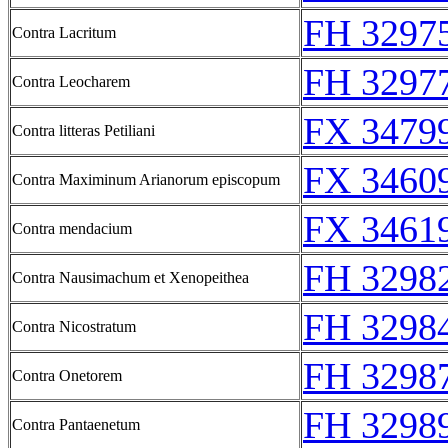
FH 3297
Contra Lacritum
FH 3297
Contra Leocharem
FX 34799
Contra litteras Petiliani
FX 34609
Contra Maximinum Arianorum episcopum
FX 34619
Contra mendacium
FH 3298
Contra Nausimachum et Xenopeithea
FH 3298
Contra Nicostratum
FH 3298
Contra Onetorem
FH 3298
Contra Pantaenetum