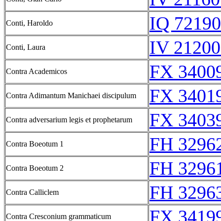
IQ 72190
Conti, Haroldo
IV 21200
Conti, Laura
FX 34009
Contra Academicos
FX 34019
Contra Adimantum Manichaei discipulum
FX 34039
Contra adversarium legis et prophetarum
FH 3296
Contra Boeotum 1
FH 3296
Contra Boeotum 2
FH 3296
Contra Calliclem
FX 34199
Contra Cresconium grammaticum