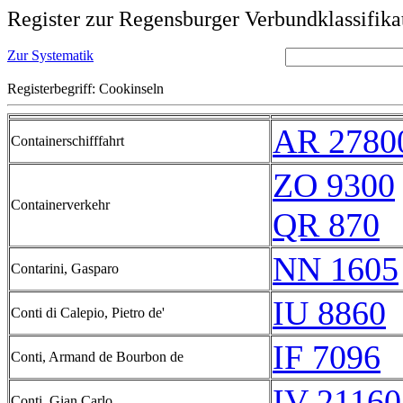
Register zur Regensburger Verbundklassifika
Zur Systematik
Registerbegriff: Cookinseln
AR 2780
Containerschifffahrt
ZO 9300
Containerverkehr
QR 870
NN 1605
Contarini, Gasparo
IU 8860
Conti di Calepio, Pietro de'
IF 7096
Conti, Armand de Bourbon de
IV 21160
Conti, Gian Carlo