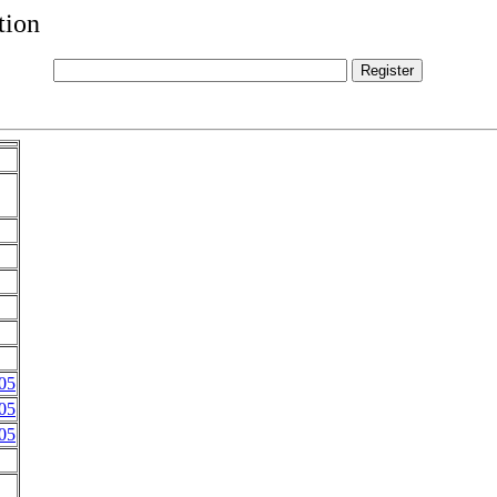
tion
05
05
05