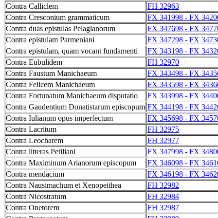
Contra Calliclem
FH 32963
Contra Cresconium grammaticum
FX 341998 - FX 3420
Contra duas epistulas Pelagianorum
FX 347698 - FX 3477
Contra epistulam Parmeniani
FX 347298 - FX 3473
Contra epistulam, quam vocant fundamenti
FX 343198 - FX 3432
Contra Eubulidem
FH 32970
Contra Faustum Manichaeum
FX 343498 - FX 3435
Contra Felicem Manichaeum
FX 343598 - FX 3436
Contra Fortunatum Manichaeum disputatio
FX 343998 - FX 3440
Contra Gaudentium Donatistarum episcopum
FX 344198 - FX 3442
Contra Iulianum opus imperfectum
FX 345698 - FX 3457
Contra Lacritum
FH 32975
Contra Leocharem
FH 32977
Contra litteras Petiliani
FX 347998 - FX 3480
Contra Maximinum Arianorum episcopum
FX 346098 - FX 3461
Contra mendacium
FX 346198 - FX 3462
Contra Nausimachum et Xenopeithea
FH 32982
Contra Nicostratum
FH 32984
Contra Onetorem
FH 32987