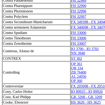
Contra Pantaenetum
FH 32989
Contra Phaenippum
FH 32990
Contra Phormionem
FH 32996
Contra Polyclem
FH 32997
Contra Secundinum Manichaeum
FX 349398 - FX 3494
Contra sermonem Arianorum
FX 340698 - FX 3407
Contra Spudiam
FH 33000
Contra Timotheum
FH 33006
Contra Zenothemin
FH 33007
IO 3700 - IO 3701
Contreras, Alonso de
NN 3940
CONTREX
ST 302
QP 361
QB 334
Controlling
ZB 76400
AL 24950
QP 360
Controversiae
FX 205098 - FX 2051
Cony, Carlos Heitor
IQ 89925 - IQ 89926
Conz, Karl Philipp
GK 3268 - GK 3269
Cooke, Ebenezer
HS 3620 - HS 3625