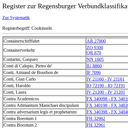
Register zur Regensburger Verbundklassifika
Zur Systematik
Registerbegriff: Cookinseln
Containerschifffahrt
AR 27800
ZO 9300
Containerverkehr
QR 870
Contarini, Gasparo
NN 1605
Conti di Calepio, Pietro de'
IU 8860
Conti, Armand de Bourbon de
IF 7096
Conti, Gian Carlo
IV 21160 - IV 21161
Conti, Haroldo
IQ 72190 - IQ 72191
Conti, Laura
IV 21200 - IV 21201
Contra Academicos
FX 340098 - FX 3401
Contra Adimantum Manichaei discipulum
FX 340198 - FX 3402
Contra adversarium legis et prophetarum
FX 340398 - FX 3404
Contra Boeotum 1
FH 32962
Contra Boeotum 2
FH 32961