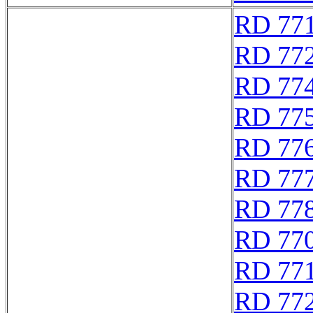
RD 77
RD 77
RD 77
RD 77
RD 77
RD 77
RD 77
RD 77
RD 77
RD 77