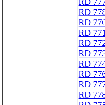
RD 77
RD 77
RD 77
RD 77
RD 77
RD 77
RD 77
RD 77
RD 77
RD 77
RD 77