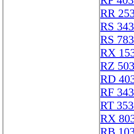
RP 403
RR 25
RS 34
RS 78
RX 15
RZ 50
RD 40
RF 34
RT 353
RX 80
RB 10