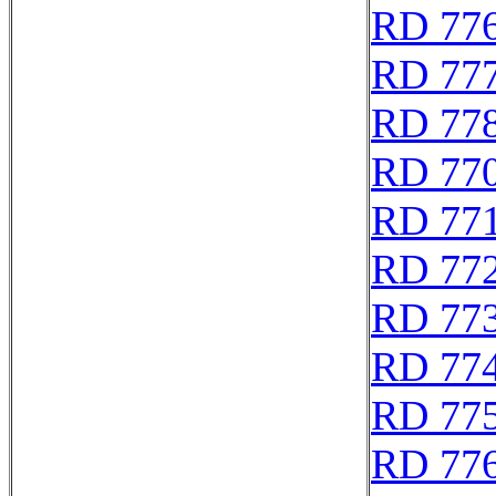
RD 77
RD 77
RD 77
RD 77
RD 77
RD 77
RD 77
RD 77
RD 77
RD 77