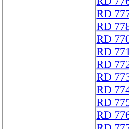
RD 77
RD 77
RD 77
RD 77
RD 77
RD 77
RD 77
RD 77
RD 77
RD 77
RD 77