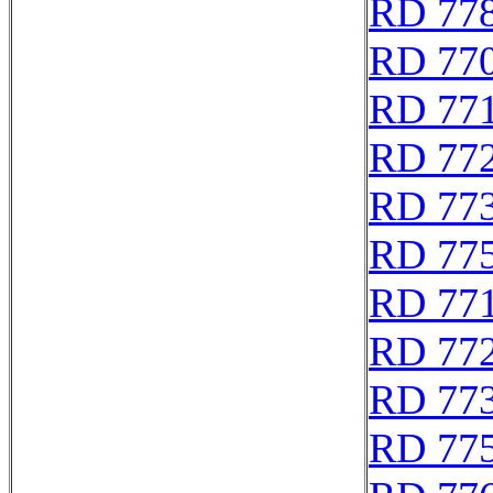
RD 77
RD 77
RD 77
RD 77
RD 77
RD 77
RD 77
RD 77
RD 77
RD 77