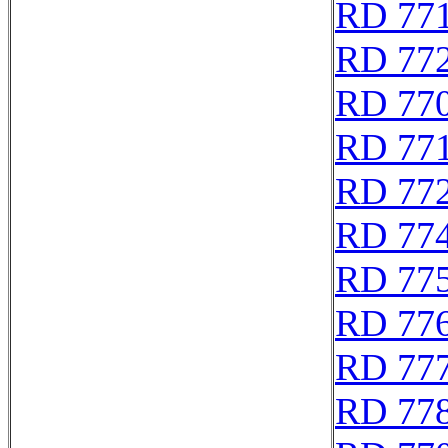
RD 77
RD 77
RD 77
RD 77
RD 77
RD 77
RD 77
RD 77
RD 77
RD 77