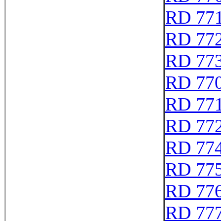
RD 77
RD 77
RD 77
RD 77
RD 77
RD 77
RD 77
RD 77
RD 77
RD 77