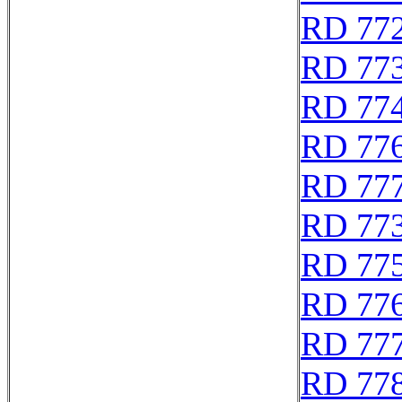
RD 77
RD 77
RD 77
RD 77
RD 77
RD 77
RD 77
RD 77
RD 77
RD 77