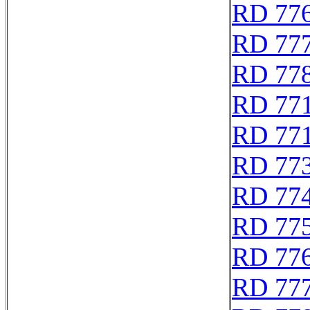
RD 77
RD 77
RD 77
RD 77
RD 77
RD 77
RD 77
RD 77
RD 77
RD 77