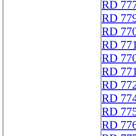
RD 77
RD 77
RD 77
RD 77
RD 77
RD 77
RD 77
RD 77
RD 77
RD 77