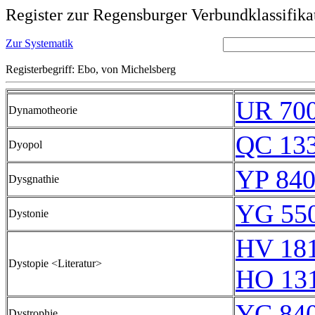
Register zur Regensburger Verbundklassifika
Zur Systematik
Registerbegriff: Ebo, von Michelsberg
UR 70
Dynamotheorie
QC 13
Dyopol
YP 840
Dysgnathie
YG 550
Dystonie
HV 18
Dystopie <Literatur>
HO 13
YC 840
Dystrophie