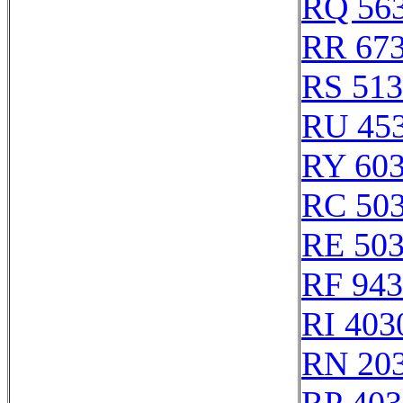
RQ 56
RR 67
RS 51
RU 45
RY 60
RC 50
RE 50
RF 94
RI 403
RN 20