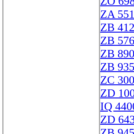
ZO 69
ZA 55
ZB 41
ZB 57
ZB 89
ZB 93
ZC 30
ZD 10
IQ 440
ZD 64
ZB 94