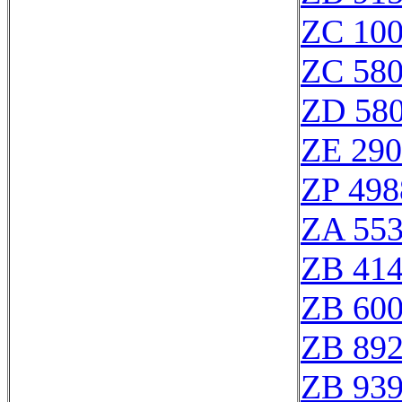
ZC 10
ZC 58
ZD 58
ZE 29
ZP 498
ZA 55
ZB 41
ZB 60
ZB 89
ZB 93