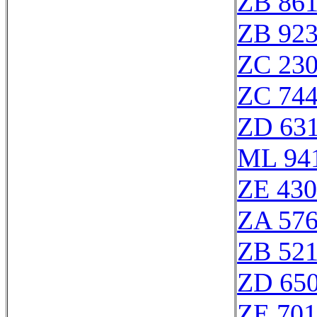
ZB 86
ZB 92
ZC 23
ZC 74
ZD 63
ML 94
ZE 43
ZA 57
ZB 52
ZD 65
ZE 70