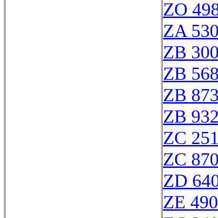
ZO 49
ZA 53
ZB 30
ZB 56
ZB 87
ZB 93
ZC 25
ZC 87
ZD 64
ZE 49