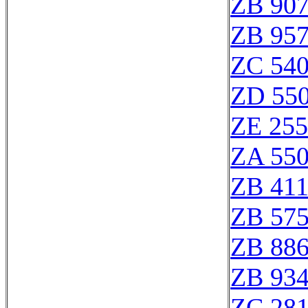
ZB 90
ZB 95
ZC 54
ZD 55
ZE 25
ZA 55
ZB 41
ZB 57
ZB 88
ZB 93
ZC 28