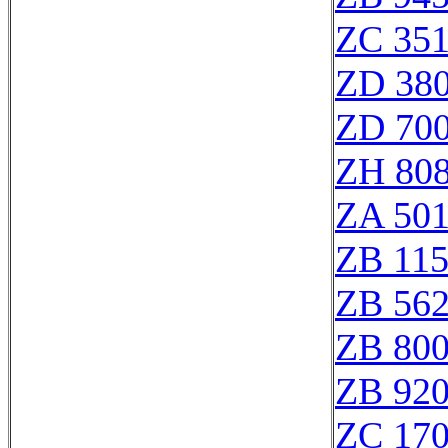
ZC 35
ZD 38
ZD 70
ZH 80
ZA 50
ZB 11
ZB 56
ZB 80
ZB 92
ZC 17