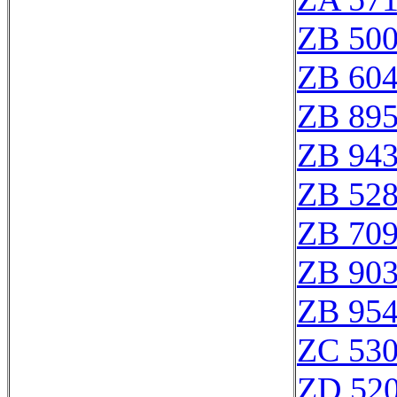
ZB 50
ZB 60
ZB 89
ZB 94
ZB 52
ZB 70
ZB 90
ZB 95
ZC 53
ZD 52