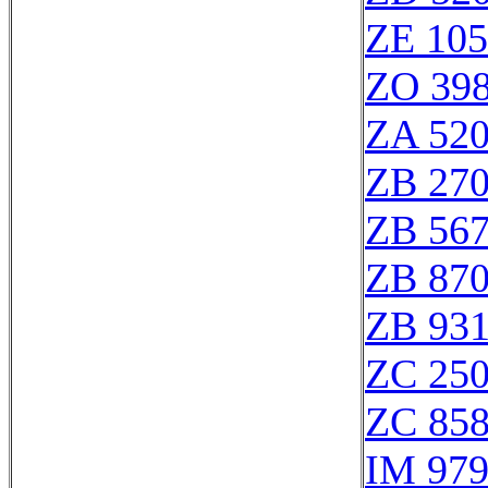
ZE 10
ZO 39
ZA 52
ZB 27
ZB 56
ZB 87
ZB 93
ZC 25
ZC 85
IM 97