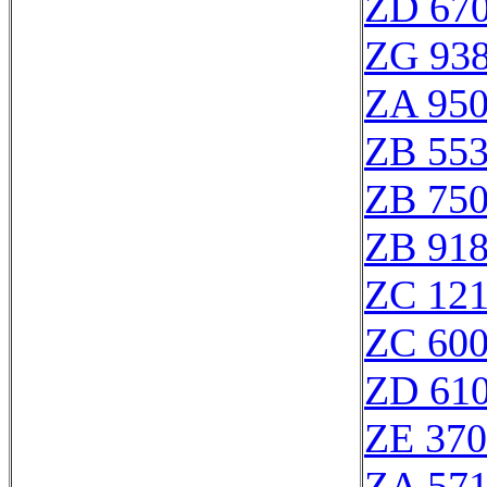
ZD 67
ZG 93
ZA 95
ZB 55
ZB 75
ZB 91
ZC 12
ZC 60
ZD 61
ZE 37
ZA 57