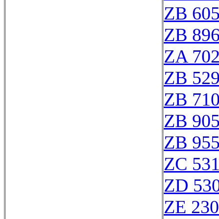
ZB 60
ZB 89
ZA 70
ZB 52
ZB 71
ZB 90
ZB 95
ZC 53
ZD 53
ZE 23