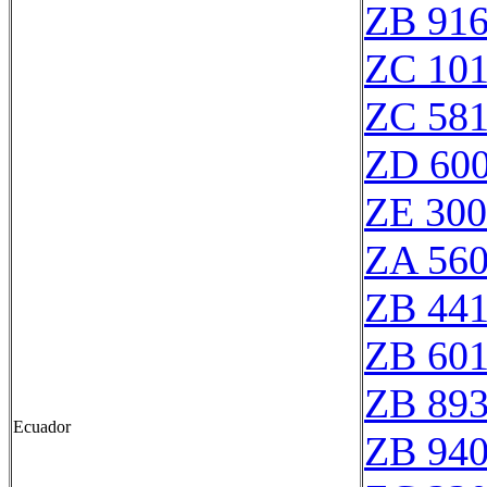
ZB 91
ZC 10
ZC 58
ZD 60
ZE 30
ZA 56
ZB 44
ZB 60
ZB 89
Ecuador
ZB 94