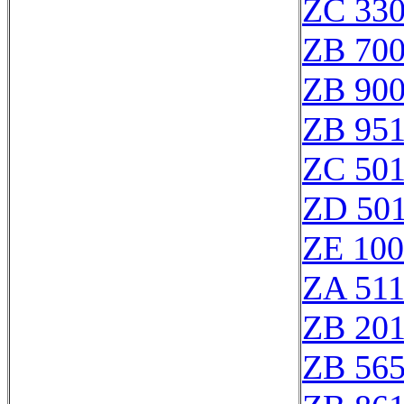
ZC 33
ZB 70
ZB 90
ZB 95
ZC 50
ZD 50
ZE 10
ZA 51
ZB 20
ZB 56