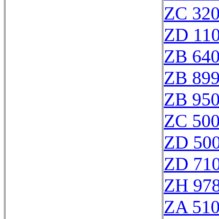
ZC 32
ZD 11
ZB 64
ZB 89
ZB 95
ZC 50
ZD 50
ZD 71
ZH 97
ZA 51