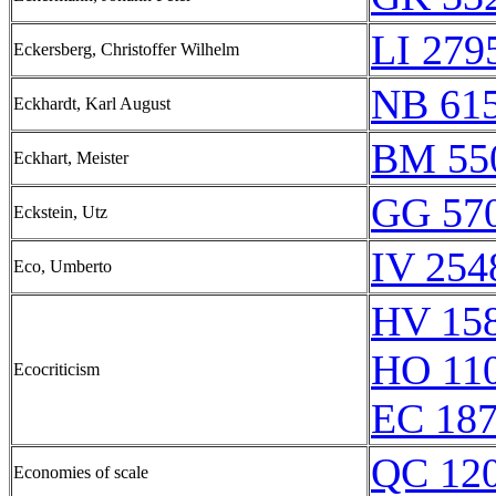
LI 279
Eckersberg, Christoffer Wilhelm
NB 61
Eckhardt, Karl August
BM 55
Eckhart, Meister
GG 570
Eckstein, Utz
IV 254
Eco, Umberto
HV 15
HO 11
Ecocriticism
EC 18
QC 12
Economies of scale