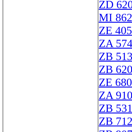
ZD 62
MI 86
ZE 40
ZA 57
ZB 51
ZB 62
ZE 68
ZA 91
ZB 53
ZB 71