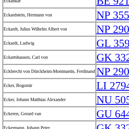
BE 92
Eckankar
NP 35
Eckardstein, Hermann von
NP 29
Eckardt, Julius Wilhelm Albert von
GL 359
Eckardt, Ludwig
GK 332
Eckartshausen, Carl von
NP 29
Eckbrecht von Dürckheim-Montmartin, Ferdinand
LI 279
Ecker, Bogomir
NU 50
Ecker, Johann Matthias Alexander
GU 644
Eckeren, Gerard van
GK 332
Eckermann, Johann Peter