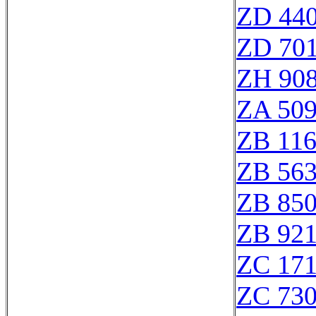
ZD 44
ZD 70
ZH 90
ZA 50
ZB 11
ZB 56
ZB 85
ZB 92
ZC 17
ZC 73