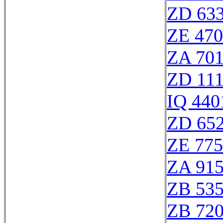
ZD 63
ZE 47
ZA 70
ZD 11
IQ 440
ZD 65
ZE 77
ZA 91
ZB 53
ZB 72