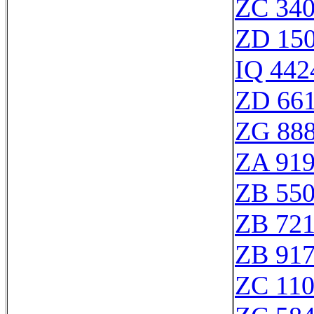
ZC 34
ZD 15
IQ 442
ZD 66
ZG 88
ZA 91
ZB 55
ZB 72
ZB 91
ZC 11