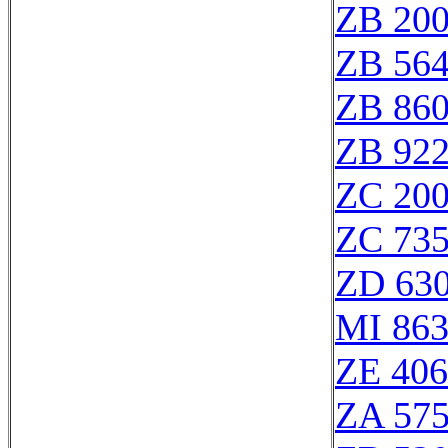
ZB 20
ZB 56
ZB 86
ZB 92
ZC 20
ZC 73
ZD 63
MI 863
ZE 40
ZA 57