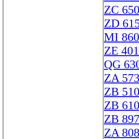
ZC 65
ZD 61
MI 86
ZE 40
QG 63
ZA 57
ZB 51
ZB 61
ZB 89
ZA 80