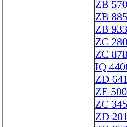
ZB 57
ZB 88
ZB 93
ZC 28
ZC 87
IQ 440
ZD 64
ZE 50
ZC 34
ZD 20