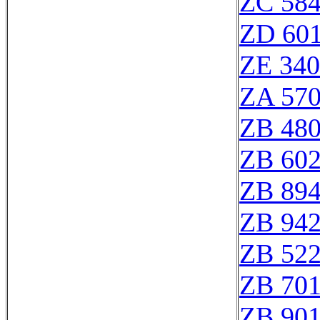
ZC 58
ZD 60
ZE 34
ZA 57
ZB 48
ZB 60
ZB 89
ZB 94
ZB 52
ZB 70
ZB 90