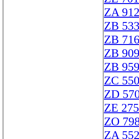
ZA 91
ZB 53
ZB 71
ZB 90
ZB 95
ZC 55
ZD 57
ZE 27
ZO 79
ZA 55