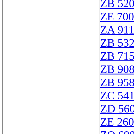
ZB 52
ZE 70
ZA 91
ZB 53
ZB 71
ZB 90
ZB 95
ZC 54
ZD 56
ZE 26