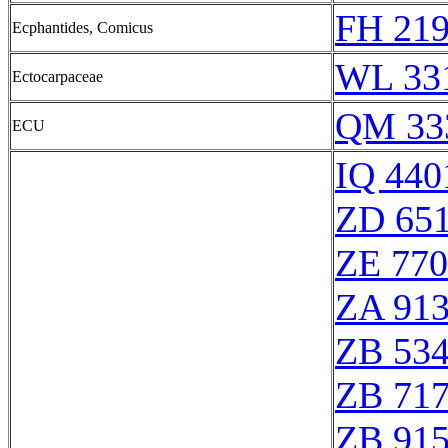
FH 219
Ecphantides, Comicus
WL 33
Ectocarpaceae
QM 33
ECU
IQ 440
ZD 65
ZE 77
ZA 91
ZB 53
ZB 71
ZB 91