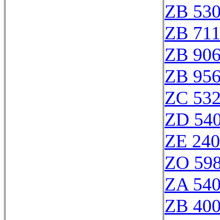
ZB 53
ZB 71
ZB 90
ZB 95
ZC 53
ZD 54
ZE 24
ZO 59
ZA 54
ZB 40