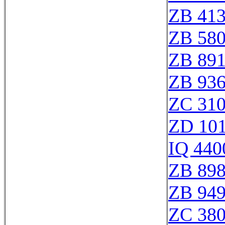
ZB 41
ZB 58
ZB 89
ZB 93
ZC 31
ZD 10
IQ 440
ZB 89
ZB 94
ZC 38