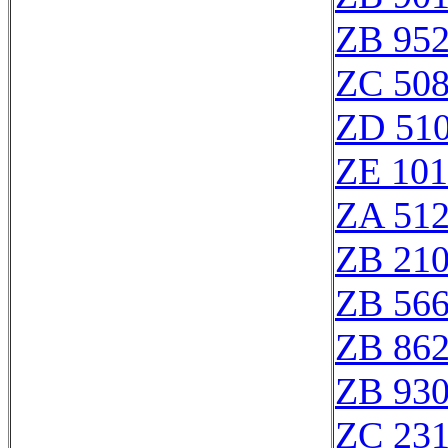
ZB 95
ZC 50
ZD 51
ZE 10
ZA 51
ZB 21
ZB 56
ZB 86
ZB 93
ZC 23