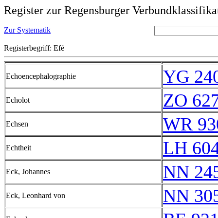
Register zur Regensburger Verbundklassifika
Zur Systematik
Registerbegriff: Efé
YG 240
Echoencephalographie
ZO 62
Echolot
WR 93
Echsen
LH 60
Echtheit
NN 24
Eck, Johannes
NN 30
Eck, Leonhard von