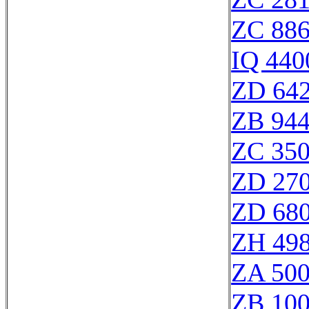
ZC 88
IQ 440
ZD 64
ZB 94
ZC 35
ZD 27
ZD 68
ZH 49
ZA 50
ZB 10