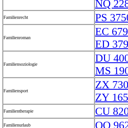
NQ 22
PS 375
Familienrecht
EC 679
Familienroman
ED 37
DU 400
Familiensoziologie
MS 19
ZX 730
Familiensport
ZY 16
CU 82
Familientherapie
QQ 96
Familienurlaub