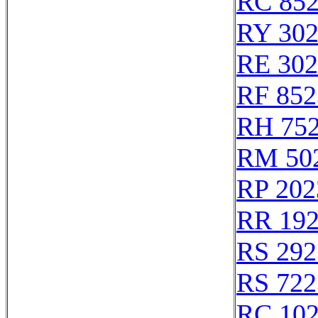
RC 85
RY 30
RE 302
RF 852
RH 75
RM 50
RP 202
RR 19
RS 292
RS 722
RC 10