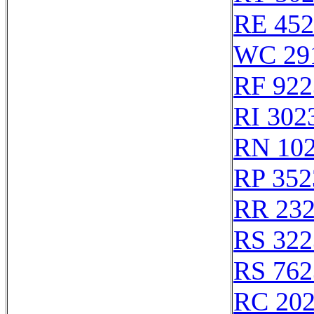
RE 452
WC 29
RF 922
RI 302
RN 10
RP 352
RR 23
RS 322
RS 762
RC 20