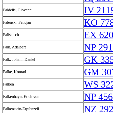
IV 211
Faldella, Giovanni
KO 778
Faleński, Felicjan
EX 62
Faliskisch
NP 291
Falk, Adalbert
GK 335
Falk, Johann Daniel
GM 30
Falke, Konrad
WS 32
Falken
NP 456
Falkenhayn, Erich von
NZ 29
Falkenstein-Erpfenzell