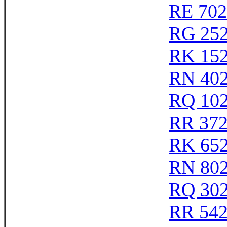
RE 702
RG 25
RK 15
RN 40
RQ 10
RR 37
RK 65
RN 80
RQ 30
RR 54