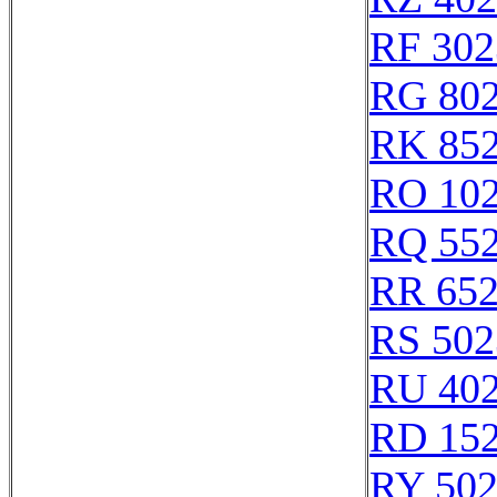
RF 302
RG 80
RK 85
RO 10
RQ 55
RR 65
RS 502
RU 40
RD 15
RY 50