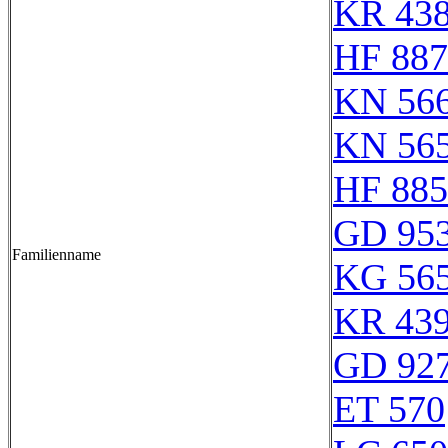
KR 43
HF 887
KN 56
KN 56
HF 885
GD 95
Familienname
KG 56
KR 43
GD 92
ET 570