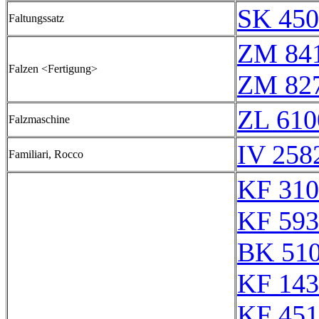
SK 450
Faltungssatz
ZM 84
Falzen <Fertigung>
ZM 82
ZL 610
Falzmaschine
IV 258
Familiari, Rocco
KF 310
KF 593
BK 51
KF 143
KF 451