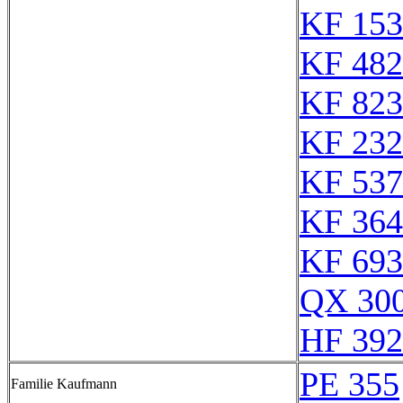
KF 153
KF 482
KF 823
KF 232
KF 537
KF 364
KF 693
QX 30
HF 392
PE 355
Familie Kaufmann