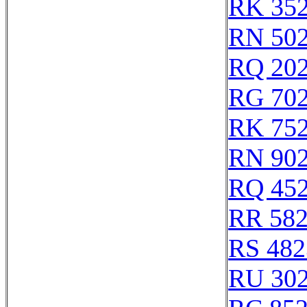
RK 35
RN 50
RQ 20
RG 70
RK 75
RN 90
RQ 45
RR 58
RS 482
RU 30