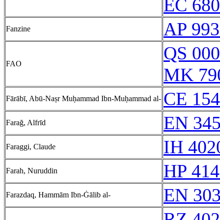
EC 680
AP 993
Fanzine
QS 000
FAO
MK 79
CE 154
Fārābī, Abū-Naṣr Muḥammad Ibn-Muḥammad al-
EN 345
Farağ, Alfrīd
IH 402
Faraggi, Claude
HP 414
Farah, Nuruddin
EN 303
Farazdaq, Hammām Ibn-Ġālib al-
RZ 402