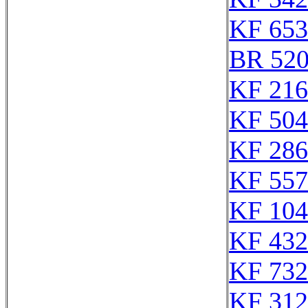
KF 653
BR 520
KF 216
KF 504
KF 286
KF 557
KF 104
KF 432
KF 732
KF 312