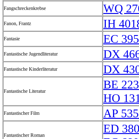
WQ 27
Fangschreckenkrebse
IH 401
Fanon, Frantz
EC 395
Fantasie
DX 466
Fantastische Jugendliteratur
DX 430
Fantastische Kinderliteratur
BE 223
Fantastische Literatur
HO 13
AP 535
Fantastischer Film
ED 38
Fantastischer Roman