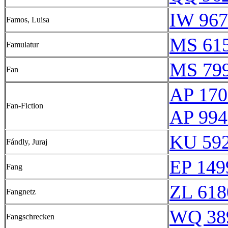
IW 967
Famos, Luisa
MS 61
Famulatur
MS 79
Fan
AP 170
Fan-Fiction
AP 994
KU 592
Fándly, Juraj
EP 149
Fang
ZL 618
Fangnetz
WQ 38
Fangschrecken