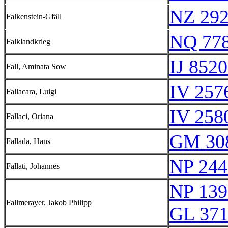
NZ 29
Falkenstein-Gfäll
NQ 77
Falklandkrieg
IJ 8520
Fall, Aminata Sow
IV 257
Fallacara, Luigi
IV 258
Fallaci, Oriana
GM 30
Fallada, Hans
NP 244
Fallati, Johannes
NP 139
Fallmerayer, Jakob Philipp
GL 371