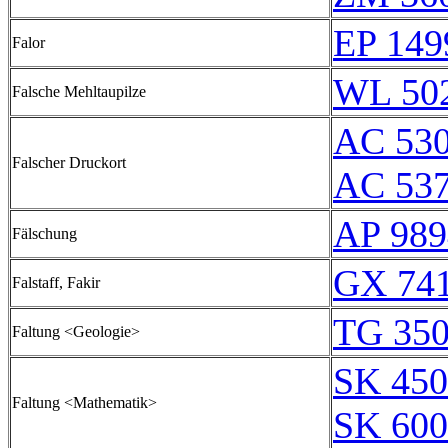
EP 149
Falor
WL 50
Falsche Mehltaupilze
AC 530
Falscher Druckort
AC 53
AP 989
Fälschung
GX 741
Falstaff, Fakir
TG 35
Faltung <Geologie>
SK 450
Faltung <Mathematik>
SK 600