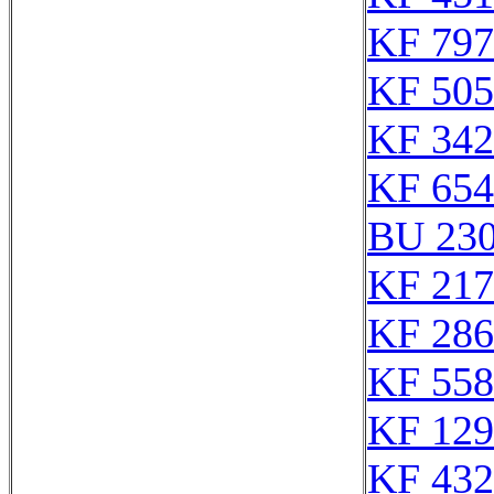
KF 797
KF 505
KF 342
KF 654
BU 23
KF 217
KF 286
KF 558
KF 129
KF 432