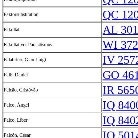
QC 12
Faktorsubstitution
AL 30
Fakultät
WI 372
Fakultativer Parasitismus
IV 257
Falabrino, Gian Luigi
GO 461
Falb, Daniel
IR 565
Falcão, Cristóvão
IQ 840
Falco, Ángel
IQ 840
Falco, Líber
IQ 501
Falcón, César