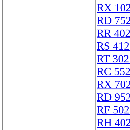
RX 10
RD 75
RR 40
RS 412
RT 302
RC 55
RX 70
RD 95
RF 502
RH 40