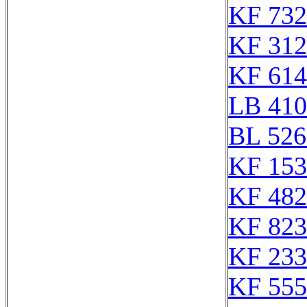
KF 732
KF 312
KF 614
LB 410
BL 526
KF 153
KF 482
KF 823
KF 233
KF 555