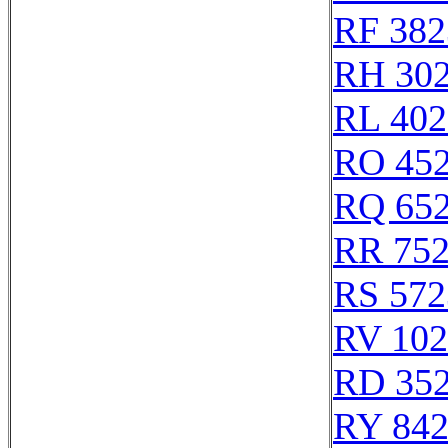
RF 382
RH 30
RL 402
RO 45
RQ 65
RR 75
RS 572
RV 102
RD 35
RY 84