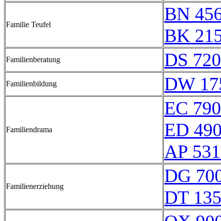
BN 45
Familie Teufel
BK 21
DS 720
Familienberatung
DW 17
Familienbildung
EC 790
ED 49
Familiendrama
AP 531
DG 70
Familienerziehung
DT 135