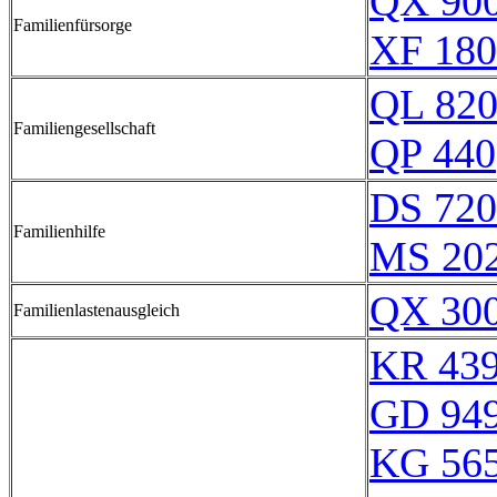
QX 90
Familienfürsorge
XF 180
QL 82
Familiengesellschaft
QP 440
DS 720
Familienhilfe
MS 20
QX 30
Familienlastenausgleich
KR 43
GD 94
KG 56