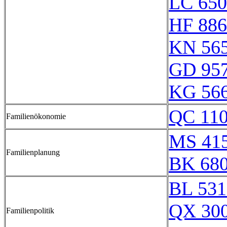
LC 650
HF 886
KN 56
GD 957
KG 56
QC 11
Familienökonomie
MS 41
Familienplanung
BK 68
BL 531
QX 30
Familienpolitik