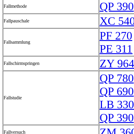
QP 390
Fallmethode
XC 540
Fallpauschale
PF 270
Fallsammlung
PE 311
ZY 964
Fallschirmspringen
QP 780
QP 690
Fallstudie
LB 330
QP 390
ZM 36
Fallversuch