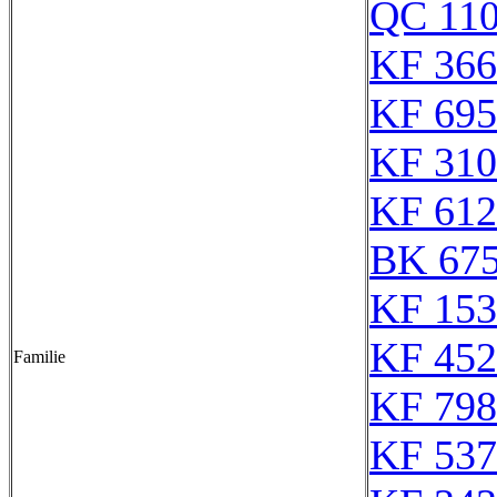
QC 11
KF 366
KF 695
KF 310
KF 612
BK 67
KF 153
KF 452
Familie
KF 798
KF 537