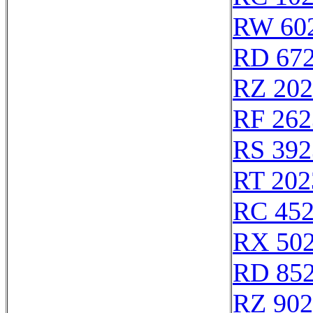
RW 60
RD 67
RZ 202
RF 262
RS 392
RT 202
RC 45
RX 50
RD 85
RZ 902