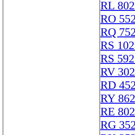
RL 802
RO 55
RQ 75
RS 102
RS 592
RV 302
RD 45
RY 86
RE 802
RG 35