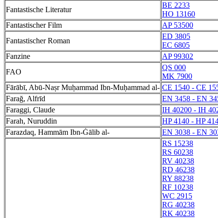
BE 2233
Fantastische Literatur
HO 13160
Fantastischer Film
AP 53500
ED 3805
Fantastischer Roman
EC 6805
Fanzine
AP 99302
QS 000
FAO
MK 7900
Fārābī, Abū-Naṣr Muḥammad Ibn-Muḥammad al-
CE 1540 - CE 15
Farağ, Alfrīd
EN 3458 - EN 34
Faraggi, Claude
IH 40200 - IH 40
Farah, Nuruddin
HP 4140 - HP 41
Farazdaq, Hammām Ibn-Ġālib al-
EN 3038 - EN 30
RS 15238
RS 60238
RV 40238
RD 46238
RY 88238
RF 10238
WC 2915
RG 40238
RK 40238