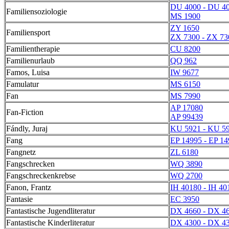
DU 4000 - DU 4
Familiensoziologie
MS 1900
ZY 1650
Familiensport
ZX 7300 - ZX 73
Familientherapie
CU 8200
Familienurlaub
QQ 962
Famos, Luisa
IW 9677
Famulatur
MS 6150
Fan
MS 7990
AP 17080
Fan-Fiction
AP 99439
Fándly, Juraj
KU 5921 - KU 5
Fang
EP 14995 - EP 1
Fangnetz
ZL 6180
Fangschrecken
WQ 3890
Fangschreckenkrebse
WQ 2700
Fanon, Frantz
IH 40180 - IH 40
Fantasie
EC 3950
Fantastische Jugendliteratur
DX 4660 - DX 4
Fantastische Kinderliteratur
DX 4300 - DX 4