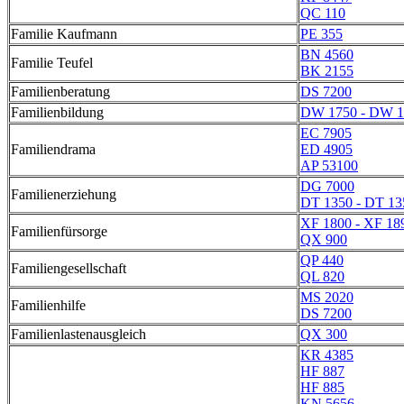
QC 110
Familie Kaufmann
PE 355
BN 4560
Familie Teufel
BK 2155
Familienberatung
DS 7200
Familienbildung
DW 1750 - DW 1
EC 7905
Familiendrama
ED 4905
AP 53100
DG 7000
Familienerziehung
DT 1350 - DT 13
XF 1800 - XF 18
Familienfürsorge
QX 900
QP 440
Familiengesellschaft
QL 820
MS 2020
Familienhilfe
DS 7200
Familienlastenausgleich
QX 300
KR 4385
HF 887
HF 885
KN 5656