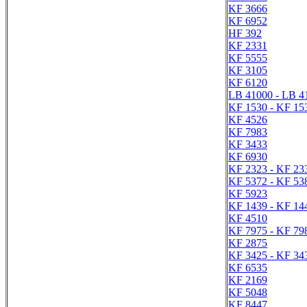
KF 3666
KF 6952
HF 392
KF 2331
KF 5555
KF 3105
KF 6120
LB 41000 - LB 4
KF 1530 - KF 15
KF 4526
KF 7983
KF 3433
KF 6930
KF 2323 - KF 23
KF 5372 - KF 53
KF 5923
KF 1439 - KF 14
KF 4510
KF 7975 - KF 79
KF 2875
KF 3425 - KF 34
KF 6535
KF 2169
KF 5048
KF 8447