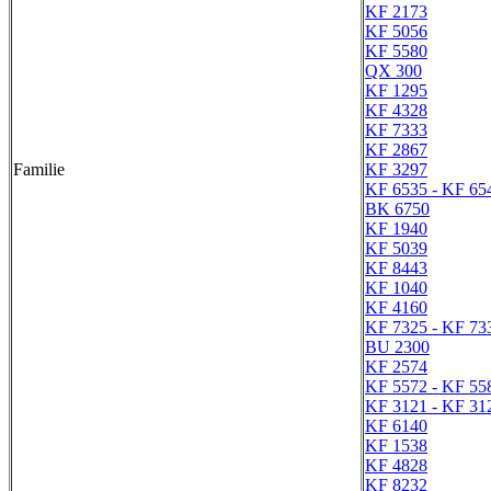
KF 2173
KF 5056
KF 5580
QX 300
KF 1295
KF 4328
KF 7333
KF 2867
Familie
KF 3297
KF 6535 - KF 65
BK 6750
KF 1940
KF 5039
KF 8443
KF 1040
KF 4160
KF 7325 - KF 73
BU 2300
KF 2574
KF 5572 - KF 55
KF 3121 - KF 31
KF 6140
KF 1538
KF 4828
KF 8232