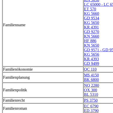
LC 65000 - LC 6
ET 570
KG 5660
GD 9534
KG 5650
Familienname
KR 4391
GD 9270
KN 5660
HF 886
KN 5650
GD 9571 - GD 9
KG 5656
KR 4393
GD 9499
Familienökonomie
QC 110
MS 4150
Familienplanung
BK 6800
NQ 2280
Familienpolitik
QX 300
BL 5310
Familienrecht
PS 3750
EC 6790
Familienroman
ED 3790