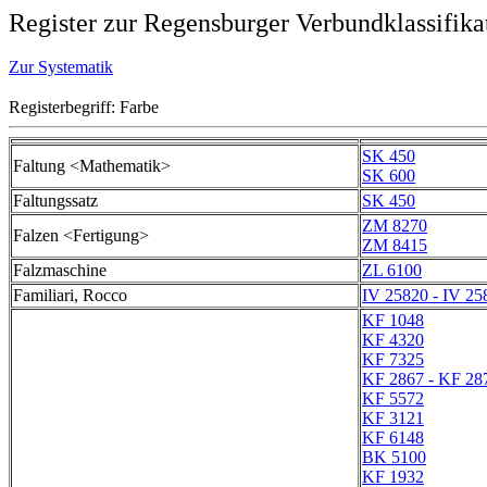
Register zur Regensburger Verbundklassifika
Zur Systematik
Registerbegriff: Farbe
SK 450
Faltung <Mathematik>
SK 600
Faltungssatz
SK 450
ZM 8270
Falzen <Fertigung>
ZM 8415
Falzmaschine
ZL 6100
Familiari, Rocco
IV 25820 - IV 25
KF 1048
KF 4320
KF 7325
KF 2867 - KF 28
KF 5572
KF 3121
KF 6148
BK 5100
KF 1932