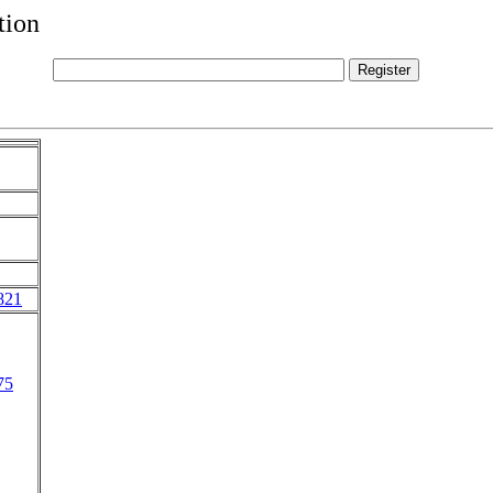
tion
821
75