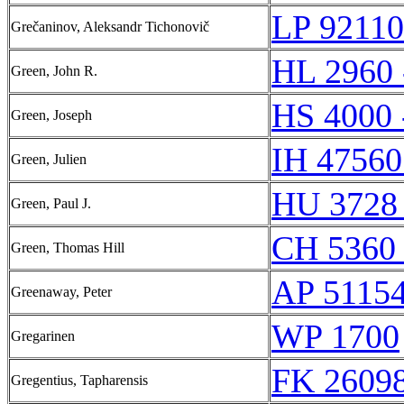
LP 92110
Grečaninov, Aleksandr Tichonovič
HL 2960 
Green, John R.
HS 4000 
Green, Joseph
IH 47560
Green, Julien
HU 3728
Green, Paul J.
CH 5360 
Green, Thomas Hill
AP 5115
Greenaway, Peter
WP 1700
Gregarinen
FK 26098
Gregentius, Tapharensis