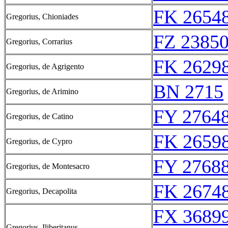
FK 26548
Gregorius, Chioniades
FZ 23850
Gregorius, Corrarius
FK 26298
Gregorius, de Agrigento
BN 2715
Gregorius, de Arimino
FY 27648
Gregorius, de Catino
FK 26598
Gregorius, de Cypro
FY 27688
Gregorius, de Montesacro
FK 26748
Gregorius, Decapolita
FX 36899
Gregorius, Iliberitanus