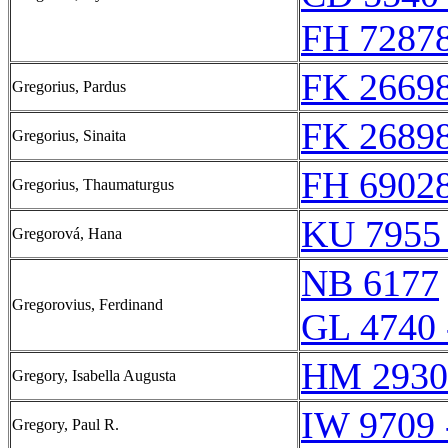
FH 72878
FK 26698
Gregorius, Pardus
FK 26898
Gregorius, Sinaita
FH 69028
Gregorius, Thaumaturgus
KU 7955
Gregorová, Hana
NB 6177
Gregorovius, Ferdinand
GL 4740 
HM 2930
Gregory, Isabella Augusta
IW 9709 
Gregory, Paul R.