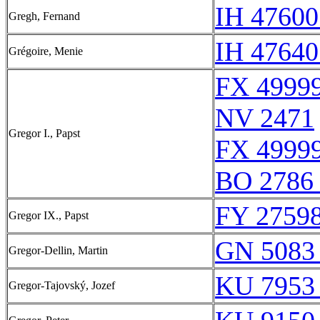
IH 47600
Gregh, Fernand
IH 47640
Grégoire, Menie
FX 49999
NV 2471
Gregor I., Papst
FX 49999
BO 2786 
FY 27598
Gregor IX., Papst
GN 5083
Gregor-Dellin, Martin
KU 7953
Gregor-Tajovský, Jozef