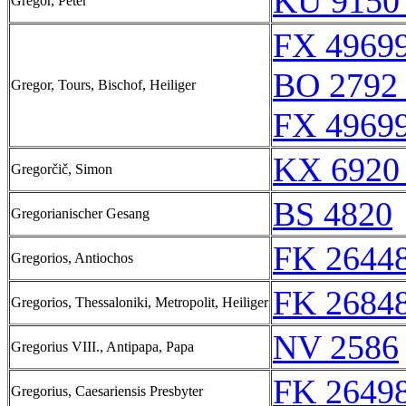
KU 9150
Gregor, Peter
FX 49699
BO 2792 
Gregor, Tours, Bischof, Heiliger
FX 49699
KX 6920
Gregorčič, Simon
BS 4820
Gregorianischer Gesang
FK 26448
Gregorios, Antiochos
FK 26848
Gregorios, Thessaloniki, Metropolit, Heiliger
NV 2586
Gregorius VIII., Antipapa, Papa
FK 26498
Gregorius, Caesariensis Presbyter