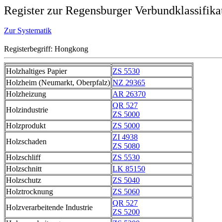
Register zur Regensburger Verbundklassifika
Zur Systematik
Registerbegriff: Hongkong
Holzhaltiges Papier
ZS 5530
Holzheim (Neumarkt, Oberpfalz)
NZ 29365
Holzheizung
AR 26370
QR 527
Holzindustrie
ZS 5000
Holzprodukt
ZS 5000
ZI 4938
Holzschaden
ZS 5080
Holzschliff
ZS 5530
Holzschnitt
LK 85150
Holzschutz
ZS 5040
Holztrocknung
ZS 5060
QR 527
Holzverarbeitende Industrie
ZS 5200