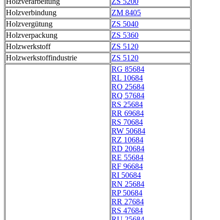
Holzverarbeitung
ZS 5200
Holzverbindung
ZM 8405
Holzvergütung
ZS 5040
Holzverpackung
ZS 5360
Holzwerkstoff
ZS 5120
Holzwerkstoffindustrie
ZS 5120
RG 85684
RL 10684
RO 25684
RQ 57684
RS 25684
RR 69684
RS 70684
RW 50684
RZ 10684
RD 20684
RE 55684
RF 96684
RI 50684
RN 25684
RP 50684
RR 27684
RS 47684
RU 25684