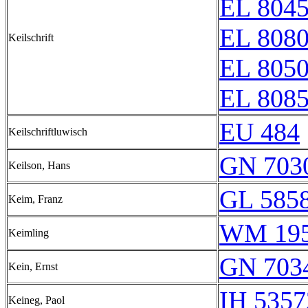
EL 804
EL 808
Keilschrift
EL 805
EL 808
EU 484
Keilschriftluwisch
GN 7030
Keilson, Hans
GL 5858
Keim, Franz
WM 19
Keimling
GN 7034
Kein, Ernst
IH 5357
Keineg, Paol