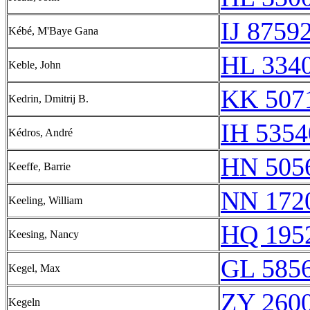
IJ 87592
Kébé, M'Baye Gana
HL 3340
Keble, John
KK 5071
Kedrin, Dmitrij B.
IH 5354
Kédros, André
HN 5056
Keeffe, Barrie
NN 172
Keeling, William
HQ 1952
Keesing, Nancy
GL 5856
Kegel, Max
ZY 2600
Kegeln