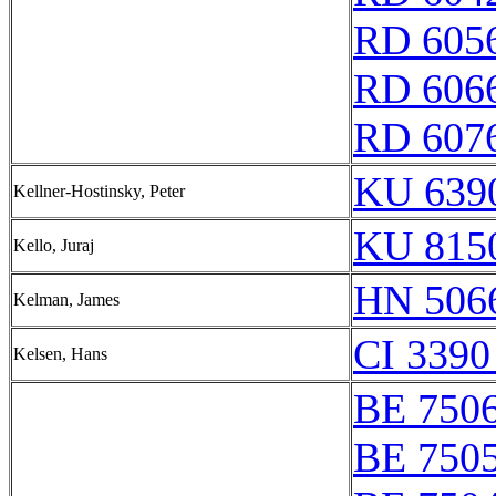
RD 605
RD 606
RD 607
KU 6390
Kellner-Hostinsky, Peter
KU 8150
Kello, Juraj
HN 5066
Kelman, James
CI 3390
Kelsen, Hans
BE 750
BE 750