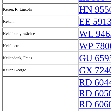
HN 9550
Keiser, R. Lincoln
EE 591
Kekchi
WL 946
Kelchhorngewächse
WP 780
Kelchtiere
GU 659
Kellendonk, Frans
GX 7240
Keller, George
RD 604
RD 605
RD 606