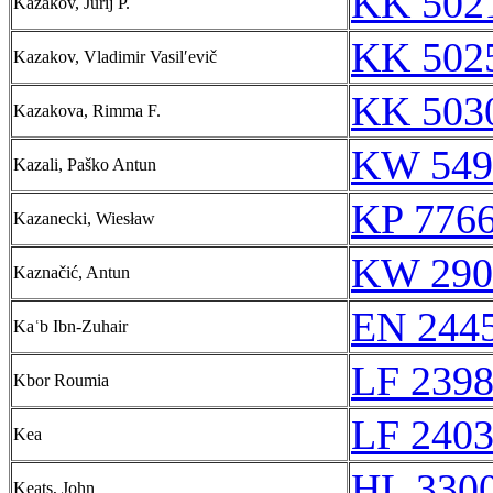
KK 5021
Kazakov, Jurij P.
KK 5025
Kazakov, Vladimir Vasilʹevič
KK 5030
Kazakova, Rimma F.
KW 549
Kazali, Paško Antun
KP 7766
Kazanecki, Wiesław
KW 290
Kaznačić, Antun
EN 244
Kaʿb Ibn-Zuhair
LF 239
Kbor Roumia
LF 240
Kea
HL 3300
Keats, John