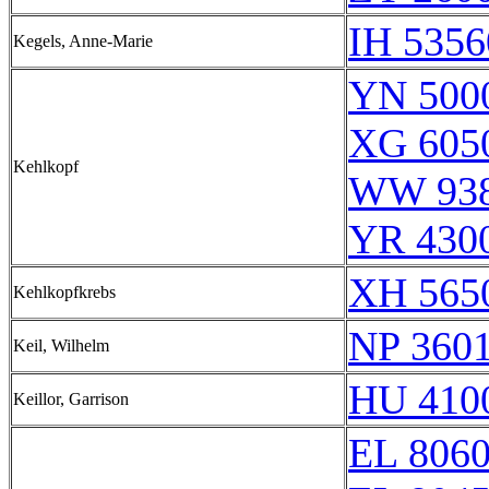
IH 5356
Kegels, Anne-Marie
YN 5000
XG 6050
Kehlkopf
WW 938
YR 4300
XH 5650
Kehlkopfkrebs
NP 360
Keil, Wilhelm
HU 4100
Keillor, Garrison
EL 806