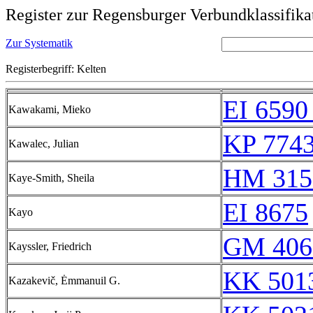
Register zur Regensburger Verbundklassifika
Zur Systematik
Registerbegriff: Kelten
EI 6590
Kawakami, Mieko
KP 7743
Kawalec, Julian
HM 315
Kaye-Smith, Sheila
EI 8675
Kayo
GM 406
Kayssler, Friedrich
KK 5013
Kazakevič, Ėmmanuil G.