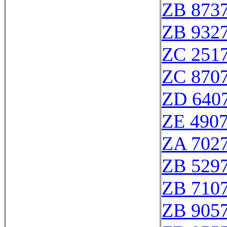
ZB 873
ZB 932
ZC 251
ZC 870
ZD 640
ZE 490
ZA 702
ZB 529
ZB 710
ZB 905