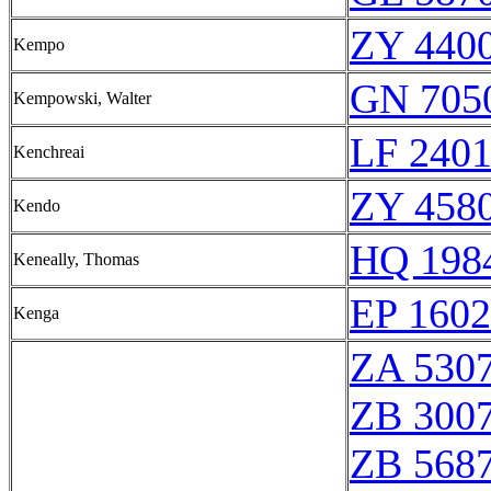
ZY 4400
Kempo
GN 7050
Kempowski, Walter
LF 240
Kenchreai
ZY 4580
Kendo
HQ 1984
Keneally, Thomas
EP 1602
Kenga
ZA 530
ZB 300
ZB 568