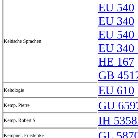
EU 540
EU 340
EU 540 
Keltische Sprachen
EU 340 
HE 167
GB 451
EU 610
Keltologie
GU 659
Kemp, Pierre
IH 5358
Kemp, Robert S.
GL 5870
Kempner, Friederike