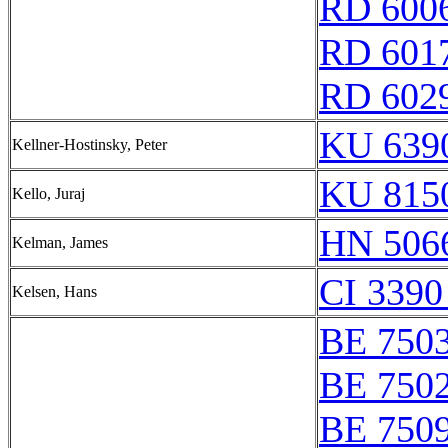
RD 600
RD 601
RD 602
KU 6390
Kellner-Hostinsky, Peter
KU 8150
Kello, Juraj
HN 5066
Kelman, James
CI 3390
Kelsen, Hans
BE 750
BE 750
BE 750