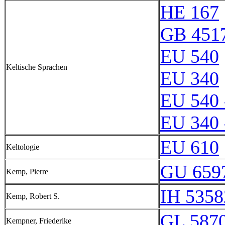
HE 167
GB 451
EU 540
Keltische Sprachen
EU 340
EU 540 
EU 340 
EU 610
Keltologie
GU 659
Kemp, Pierre
IH 5358
Kemp, Robert S.
GL 5870
Kempner, Friederike