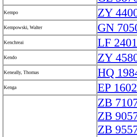
ZY 4400
Kempo
GN 7050
Kempowski, Walter
LF 240
Kenchreai
ZY 4580
Kendo
HQ 1984
Keneally, Thomas
EP 1602
Kenga
ZB 710
ZB 905
ZB 955