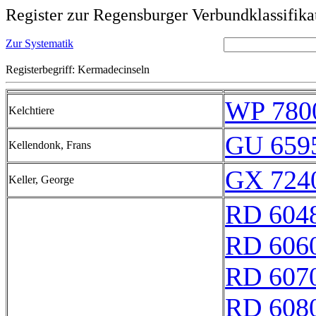
Register zur Regensburger Verbundklassifika
Zur Systematik
Registerbegriff: Kermadecinseln
WP 780
Kelchtiere
GU 659
Kellendonk, Frans
GX 7240
Keller, George
RD 604
RD 606
RD 607
RD 608