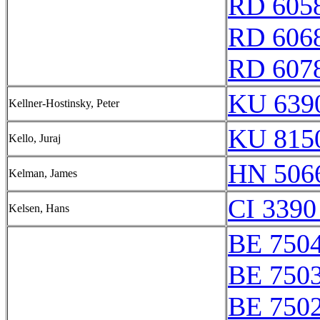
RD 605
RD 606
RD 607
KU 6390
Kellner-Hostinsky, Peter
KU 8150
Kello, Juraj
HN 5066
Kelman, James
CI 3390
Kelsen, Hans
BE 750
BE 750
BE 750