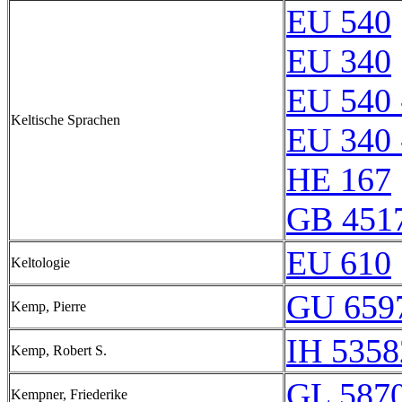
EU 540
EU 340
EU 540 
Keltische Sprachen
EU 340 
HE 167
GB 451
EU 610
Keltologie
GU 659
Kemp, Pierre
IH 5358
Kemp, Robert S.
GL 5870
Kempner, Friederike