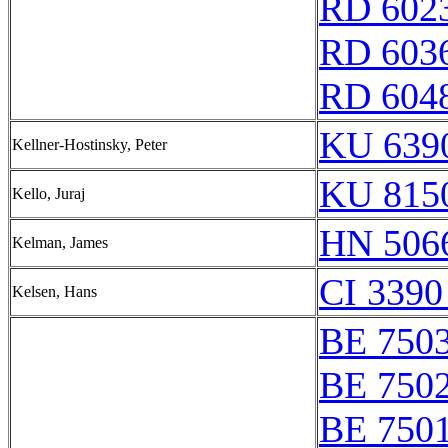
RD 602
RD 603
RD 604
KU 6390
Kellner-Hostinsky, Peter
KU 8150
Kello, Juraj
HN 5066
Kelman, James
CI 3390
Kelsen, Hans
BE 750
BE 750
BE 750