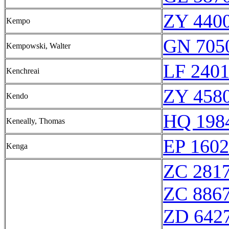
ZY 4400
Kempo
GN 7050
Kempowski, Walter
LF 240
Kenchreai
ZY 4580
Kendo
HQ 1984
Keneally, Thomas
EP 1602
Kenga
ZC 281
ZC 886
ZD 642