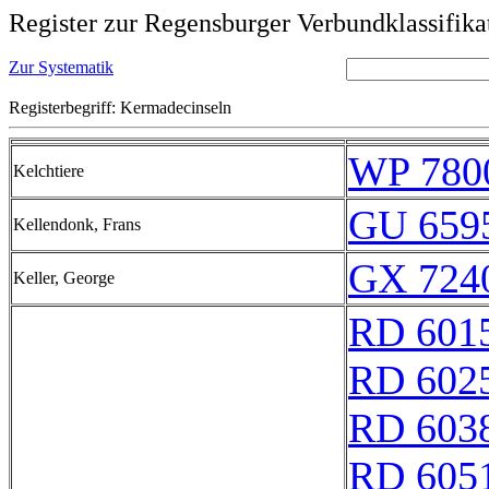
Register zur Regensburger Verbundklassifika
Zur Systematik
Registerbegriff: Kermadecinseln
WP 780
Kelchtiere
GU 659
Kellendonk, Frans
GX 7240
Keller, George
RD 601
RD 602
RD 603
RD 605