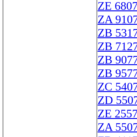
ZE 680
ZA 910
ZB 531
ZB 712
ZB 907
ZB 957
ZC 540
ZD 550
ZE 255
ZA 550