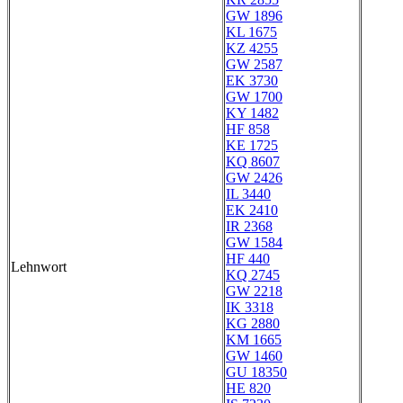
GW 1896
KL 1675
KZ 4255
GW 2587
EK 3730
GW 1700
KY 1482
HF 858
KE 1725
KQ 8607
GW 2426
IL 3440
EK 2410
IR 2368
GW 1584
HF 440
Lehnwort
KQ 2745
GW 2218
IK 3318
KG 2880
KM 1665
GW 1460
GU 18350
HE 820