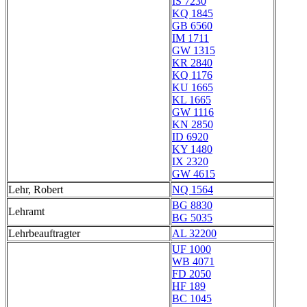
IS 7230
KQ 1845
GB 6560
IM 1711
GW 1315
KR 2840
KQ 1176
KU 1665
KL 1665
GW 1116
KN 2850
ID 6920
KY 1480
IX 2320
GW 4615
Lehr, Robert
NQ 1564
BG 8830
Lehramt
BG 5035
Lehrbeauftragter
AL 32200
UF 1000
WB 4071
FD 2050
HF 189
BC 1045