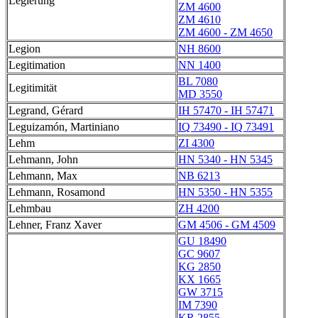
Legierung
ZM 4600
ZM 4610
ZM 4600 - ZM 4650
Legion
NH 8600
Legitimation
NN 1400
BL 7080
Legitimität
MD 3550
Legrand, Gérard
IH 57470 - IH 57471
Leguizamón, Martiniano
IQ 73490 - IQ 73491
Lehm
ZI 4300
Lehmann, John
HN 5340 - HN 5345
Lehmann, Max
NB 6213
Lehmann, Rosamond
HN 5350 - HN 5355
Lehmbau
ZH 4200
Lehner, Franz Xaver
GM 4506 - GM 4509
GU 18490
GC 9607
KG 2850
KX 1665
GW 3715
IM 7390
KR 2855