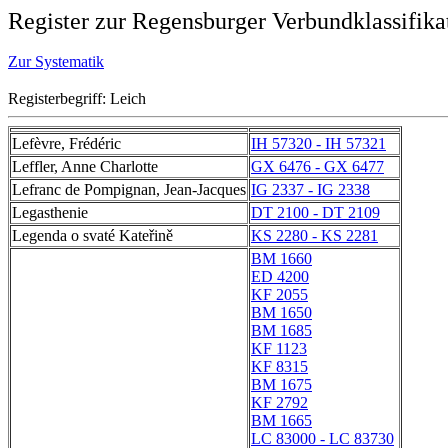
Register zur Regensburger Verbundklassifika
Zur Systematik
Registerbegriff: Leich
Lefèvre, Frédéric
IH 57320 - IH 57321
Leffler, Anne Charlotte
GX 6476 - GX 6477
Lefranc de Pompignan, Jean-Jacques
IG 2337 - IG 2338
Legasthenie
DT 2100 - DT 2109
Legenda o svaté Kateřině
KS 2280 - KS 2281
BM 1660
ED 4200
KF 2055
BM 1650
BM 1685
KF 1123
KF 8315
BM 1675
KF 2792
BM 1665
LC 83000 - LC 83730