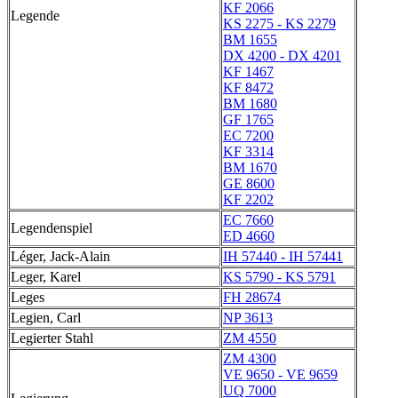
KF 2066
Legende
KS 2275 - KS 2279
BM 1655
DX 4200 - DX 4201
KF 1467
KF 8472
BM 1680
GF 1765
EC 7200
KF 3314
BM 1670
GE 8600
KF 2202
EC 7660
Legendenspiel
ED 4660
Léger, Jack-Alain
IH 57440 - IH 57441
Leger, Karel
KS 5790 - KS 5791
Leges
FH 28674
Legien, Carl
NP 3613
Legierter Stahl
ZM 4550
ZM 4300
VE 9650 - VE 9659
UQ 7000