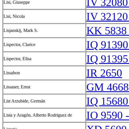
IV 32080
Lisi, Giuseppe
IV 32120
Lisi, Nicola
KK 5838 
Lisjanskij, Mark S.
IQ 91390
Lispector, Clarice
IQ 91395
Lispector, Elisa
IR 2650
Lissabon
GM 4668
Lissauer, Ernst
IQ 15680
List Arzubide, Germán
IO 9590 
Lista y Aragón, Alberto Rodriguez de