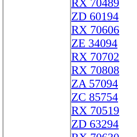
RX 70489
ZD 60194
RX 70606
ZE 34094
RX 70702
RX 70808
ZA 57094
ZC 85754
RX 70519
ZD 63294