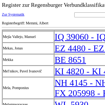
Register zur Regensburger Verbundklassifika
Zur Systematik
Registerbegriff: Memmi, Albert
IQ 39060 - I
Mejía Vallejo, Manuel
EZ 4480 - EZ
Mekas, Jonas
BE 8651
Mekka
KI 4820 - KI
Melʹnikov, Pavel Ivanovič
NH 4145 - N
Mela, Pomponius
FX 205998 -
WL 5930
Melampsoraceae