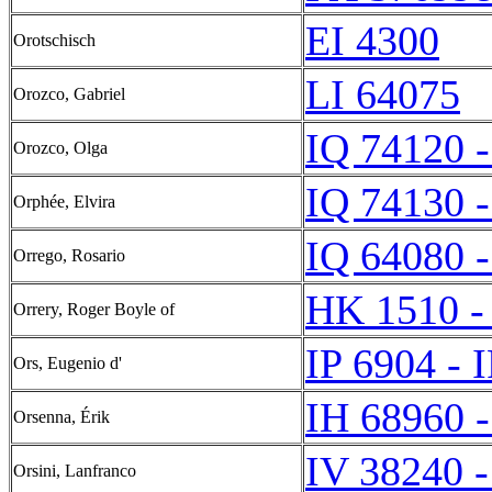
EI 4300
Orotschisch
LI 64075
Orozco, Gabriel
IQ 74120 -
Orozco, Olga
IQ 74130 -
Orphée, Elvira
IQ 64080 -
Orrego, Rosario
HK 1510 -
Orrery, Roger Boyle of
IP 6904 - 
Ors, Eugenio d'
IH 68960 -
Orsenna, Érik
IV 38240 -
Orsini, Lanfranco