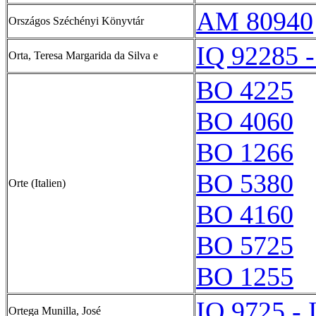
AM 80940
Országos Széchényi Könyvtár
IQ 92285 -
Orta, Teresa Margarida da Silva e
BO 4225
BO 4060
BO 1266
BO 5380
Orte (Italien)
BO 4160
BO 5725
BO 1255
IO 9725 - 
Ortega Munilla, José