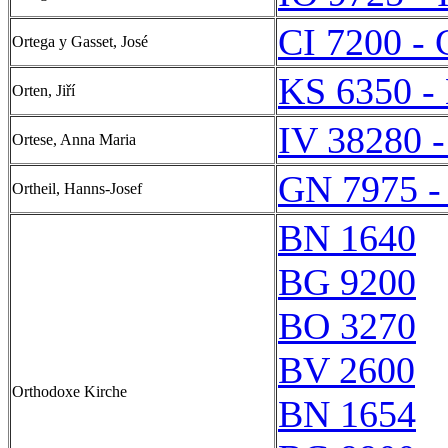
CI 7200 - 
Ortega y Gasset, José
KS 6350 -
Orten, Jiří
IV 38280 -
Ortese, Anna Maria
GN 7975 -
Ortheil, Hanns-Josef
BN 1640
BG 9200
BO 3270
BV 2600
Orthodoxe Kirche
BN 1654