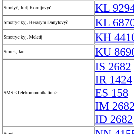
KL 9294
Smolyč, Jurij Kornijovyč
KL 6870
Smotrycʹkyj, Herasym Danylovyč
KH 4410
Smotrycʹkyj, Meletij
KU 8690
Smrek, Ján
IS 2682
IR 1424
ES 158
SMS <Telekommunikation>
IM 268
ID 2682
NN 415
Smuta