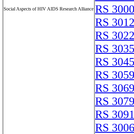
RS 300
Social Aspects of HIV AIDS Research Alliance
RS 301
RS 302
RS 303
RS 304
RS 305
RS 306
RS 307
RS 309
RS 300