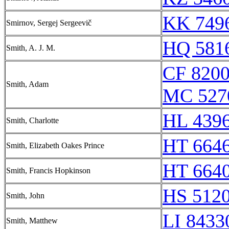
KK 7496
Smirnov, Sergej Sergeevič
HQ 5816
Smith, A. J. M.
CF 8200
Smith, Adam
MC 527
HL 4396
Smith, Charlotte
HT 6646
Smith, Elizabeth Oakes Prince
HT 6640
Smith, Francis Hopkinson
HS 5120
Smith, John
LI 8433
Smith, Matthew