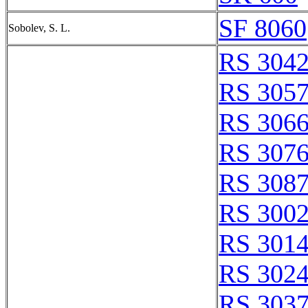
SF 8060
Sobolev, S. L.
RS 304
RS 305
RS 306
RS 307
RS 308
RS 300
RS 301
RS 302
RS 303