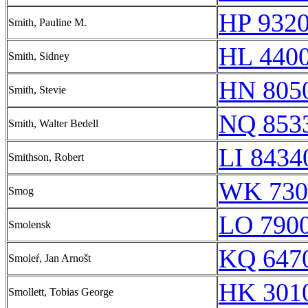
HP 9320
Smith, Pauline M.
HL 4400
Smith, Sidney
HN 8050
Smith, Stevie
NQ 853
Smith, Walter Bedell
LI 8434
Smithson, Robert
WK 730
Smog
LO 790
Smolensk
KQ 6470
Smoleŕ, Jan Arnošt
HK 3010
Smollett, Tobias George