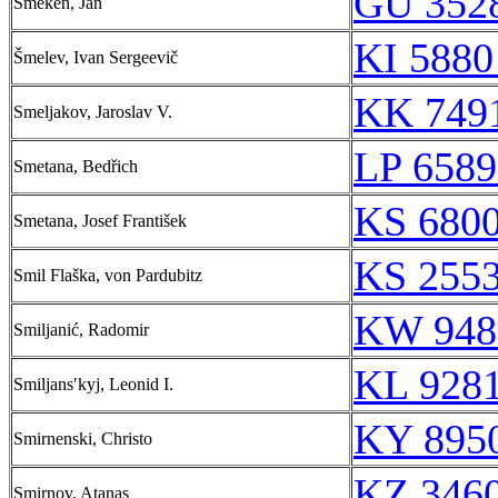
GU 3528
Smeken, Jan
KI 5880
Šmelev, Ivan Sergeevič
KK 7491
Smeljakov, Jaroslav V.
LP 6589
Smetana, Bedřich
KS 6800
Smetana, Josef František
KS 2553
Smil Flaška, von Pardubitz
KW 948
Smiljanić, Radomir
KL 9281
Smiljansʹkyj, Leonid I.
KY 8950
Smirnenski, Christo
KZ 3460
Smirnov, Atanas