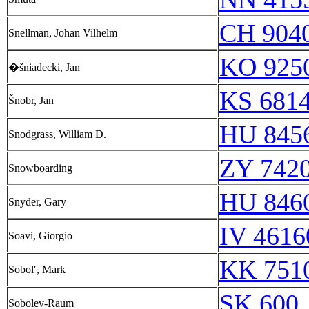
CH 9040
Snellman, Johan Vilhelm
KO 9250
�šniadecki, Jan
KS 6814
Šnobr, Jan
HU 8456
Snodgrass, William D.
ZY 7420
Snowboarding
HU 8460
Snyder, Gary
IV 4616
Soavi, Giorgio
KK 7510
Sobolʹ, Mark
SK 600
Sobolev-Raum