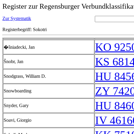
Register zur Regensburger Verbundklassifika
Zur Systematik
Registerbegriff: Sokotri
KO 9250
�šniadecki, Jan
KS 6814
Šnobr, Jan
HU 8456
Snodgrass, William D.
ZY 7420
Snowboarding
HU 8460
Snyder, Gary
IV 4616
Soavi, Giorgio