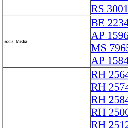
RS 300
BE 223
AP 159
Social Media
MS 796
AP 158
RH 256
RH 257
RH 258
RH 250
RH 251