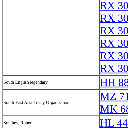
RX 3
RX 3
RX 3
RX 3
RX 3
RX 3
HH 88
South English legendary
MZ 7
South-East Asia Treaty Organization
MK 6
HL 44
Southey, Robert