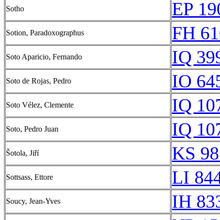
EP 19
Sotho
FH 61
Sotion, Paradoxographus
IQ 39
Soto Aparicio, Fernando
IO 64
Soto de Rojas, Pedro
IQ 10
Soto Vélez, Clemente
IQ 10
Soto, Pedro Juan
KS 98
Šotola, Jiří
LI 84
Sottsass, Ettore
IH 83
Soucy, Jean-Yves