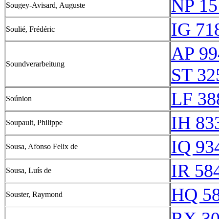
NP 15
Sougey-Avisard, Auguste
IG 71
Soulié, Frédéric
AP 99
Soundverarbeitung
ST 32
LF 38
Soúnion
IH 83
Soupault, Philippe
IQ 93
Sousa, Afonso Felix de
IR 58
Sousa, Luís de
HQ 58
Souster, Raymond
RX 3