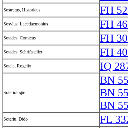
FH 52
Sostratus, Historicus
FH 46
Sosylus, Lacedaemonius
FH 30
Sotades, Comicus
FH 40
Sotades, Schriftsteller
IQ 28
Sotela, Rogelio
BN 5
BN 5
Soteriologie
BN 5
FL 33
Sōtēriu, Didō