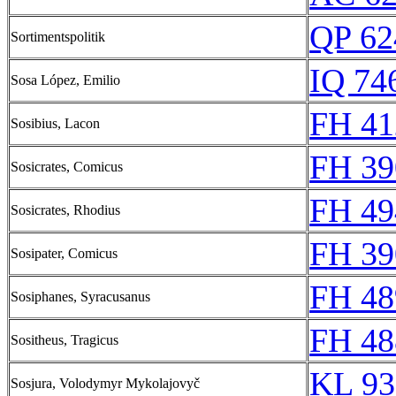
QP 62
Sortimentspolitik
IQ 74
Sosa López, Emilio
FH 41
Sosibius, Lacon
FH 39
Sosicrates, Comicus
FH 49
Sosicrates, Rhodius
FH 39
Sosipater, Comicus
FH 48
Sosiphanes, Syracusanus
FH 48
Sositheus, Tragicus
KL 93
Sosjura, Volodymyr Mykolajovyč