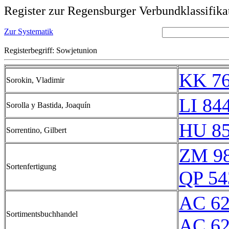
Register zur Regensburger Verbundklassifika
Zur Systematik
Registerbegriff: Sowjetunion
KK 76
Sorokin, Vladimir
LI 84
Sorolla y Bastida, Joaquín
HU 85
Sorrentino, Gilbert
ZM 9
Sortenfertigung
QP 54
AC 62
Sortimentsbuchhandel
AC 6