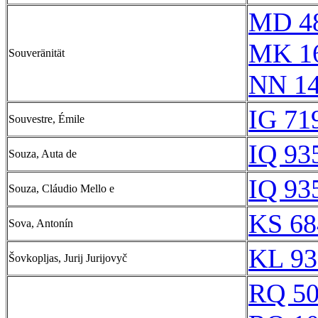
MD 4
MK 1
Souveränität
NN 1
IG 71
Souvestre, Émile
IQ 93
Souza, Auta de
IQ 93
Souza, Cláudio Mello e
KS 68
Sova, Antonín
KL 93
Šovkopljas, Jurij Jurijovyč
RQ 5