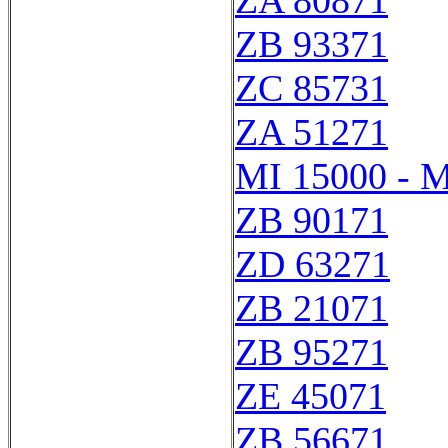
ZA 80871
ZB 93371
ZC 85731
ZA 51271
MI 15000 - M
ZB 90171
ZD 63271
ZB 21071
ZB 95271
ZE 45071
ZB 56671