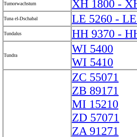
XH 1800 - X
Tumorwachstum
LE 5260 - LE
Tuna el-Dschabal
HH 9370 - H
Tundalus
WI 5400
Tundra
WI 5410
ZC 55071
ZB 89171
MI 15210
ZD 57071
ZA 91271