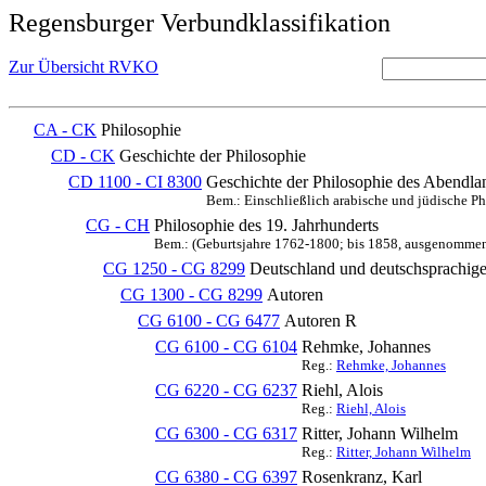
Regensburger Verbundklassifikation
Zur Übersicht RVKO
CA - CK
Philosophie
CD - CK
Geschichte der Philosophie
CD 1100 - CI 8300
Geschichte der Philosophie des Abendlan
Bem.: Einschließlich arabische und jüdische P
CG - CH
Philosophie des 19. Jahrhunderts
Bem.: (Geburtsjahre 1762-1800; bis 1858, ausgenommen 
CG 1250 - CG 8299
Deutschland und deutschsprachige
CG 1300 - CG 8299
Autoren
CG 6100 - CG 6477
Autoren R
CG 6100 - CG 6104
Rehmke, Johannes
Reg.:
Rehmke, Johannes
CG 6220 - CG 6237
Riehl, Alois
Reg.:
Riehl, Alois
CG 6300 - CG 6317
Ritter, Johann Wilhelm
Reg.:
Ritter, Johann Wilhelm
CG 6380 - CG 6397
Rosenkranz, Karl