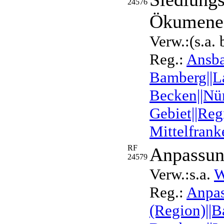
24576
Ökumene
Verw.:(s.a.
Reg.:
Ansba
Bamberg||La
Becken||Nü
Gebiet||Reg
Mittelfrank
RF
Anpassun
24579
Verw.:s.a.
W
Reg.:
Anpas
(Region)||B