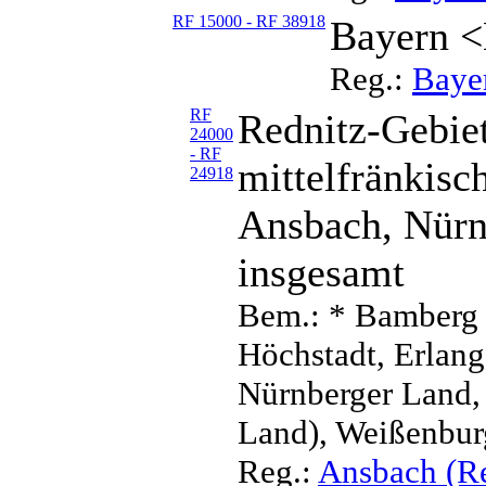
RF 15000 - RF 38918
Bayern <
Reg.:
Baye
RF
Rednitz-Gebiet
24000
- RF
mittelfränkis
24918
Ansbach, Nürn
insgesamt
Bem.: * Bamberg 
Höchstadt, Erlang
Nürnberger Land,
Land), Weißenbu
Reg.:
Ansbach (Re