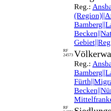
Reg.:
Ansb
(Region)||A
Bamberg||La
Becken||Nat
Gebiet||Reg
RF
Völkerwa
24573
Reg.:
Ansba
Bamberg||L
Fürth||Migr
Becken||Nür
Mittelfrank
RF
Siedlungs