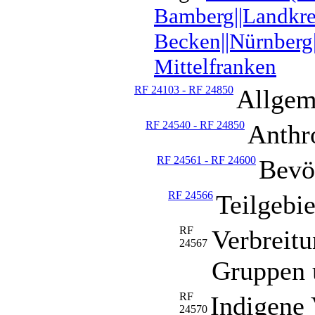
Bamberg||Landkrei
Becken||Nürnberg|
Mittelfranken
RF 24103 - RF 24850
Allgem
RF 24540 - RF 24850
Anthr
RF 24561 - RF 24600
Bevö
RF 24566
Teilgebi
RF
Verbreitu
24567
Gruppen 
RF
Indigene
24570