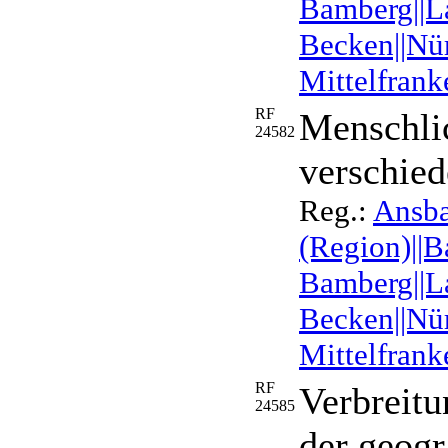
Bamberg||La
Becken||Nür
Mittelfrank
RF
Menschli
24582
verschie
Reg.:
Ansb
(Region)||B
Bamberg||La
Becken||Nür
Mittelfrank
RF
Verbreitu
24585
der geog