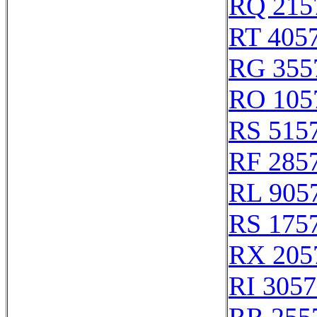
RQ 215
RT 405
RG 355
RO 105
RS 515
RF 285
RL 905
RS 175
RX 205
RI 305