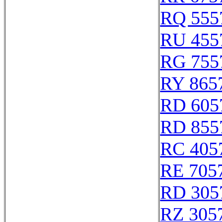
RQ 555
RU 455
RG 755
RY 865
RD 605
RD 855
RC 405
RE 705
RD 305
RZ 305