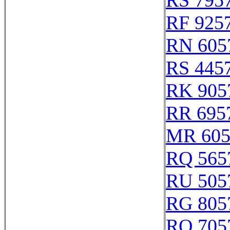
RS 795
RF 925
RN 605
RS 445
RK 905
RR 695
MR 605
RQ 565
RU 505
RG 805
RO 705