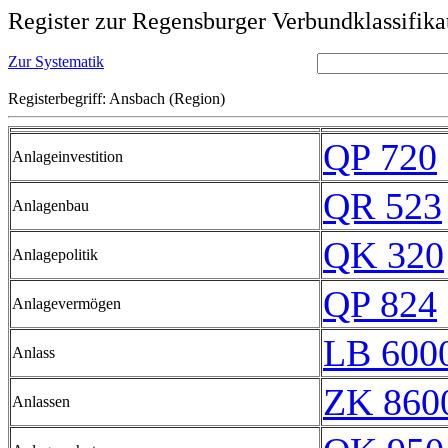
Register zur Regensburger Verbundklassifika
Zur Systematik
Registerbegriff: Ansbach (Region)
QP 720
Anlageinvestition
QR 523
Anlagenbau
QK 320
Anlagepolitik
QP 824
Anlagevermögen
LB 6000
Anlass
ZK 860
Anlassen