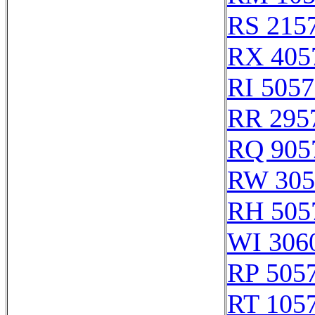
RS 215
RX 405
RI 505
RR 295
RQ 905
RW 305
RH 505
WI 306
RP 505
RT 105