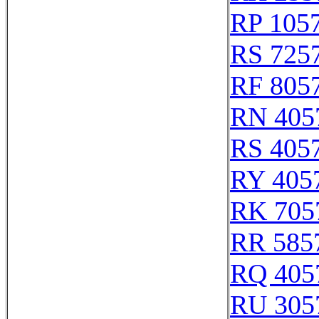
RP 105
RS 725
RF 805
RN 405
RS 405
RY 405
RK 705
RR 585
RQ 405
RU 305