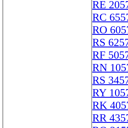
RE 205
RC 655
RO 605
RS 625
RF 505
RN 105
RS 345
RY 105
RK 405
RR 435