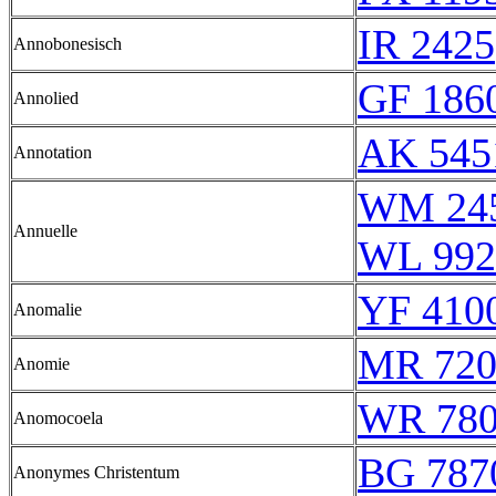
IR 2425
Annobonesisch
GF 1860
Annolied
AK 545
Annotation
WM 24
Annuelle
WL 992
YF 4100
Anomalie
MR 720
Anomie
WR 78
Anomocoela
BG 787
Anonymes Christentum