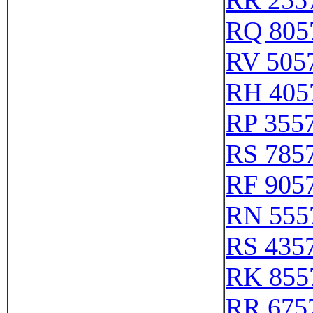
RR 255
RQ 805
RV 505
RH 405
RP 355
RS 785
RF 905
RN 555
RS 435
RK 855
RR 675