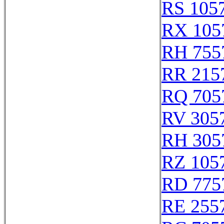
RS 105
RX 105
RH 755
RR 215
RQ 705
RV 305
RH 305
RZ 105
RD 775
RE 255