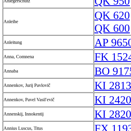
QK 950
Anlegerschutz
QK 620
Anleihe
QK 600
AP 965
Anleitung
FK 1524
Anna, Comnena
BO 917
Annaba
KI 2813
Annenkov, Jurij Pavlovič
KI 2420
Annenkov, Pavel Vasilʹevič
KI 2820
Annenskij, Innokentij
FX 1193
Annius Luscus, Titus