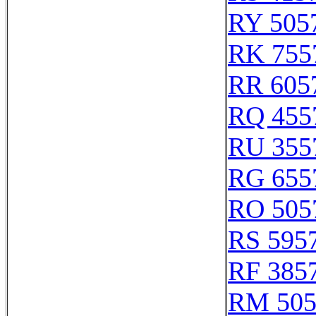
RY 505
RK 755
RR 605
RQ 455
RU 355
RG 655
RO 505
RS 595
RF 385
RM 505