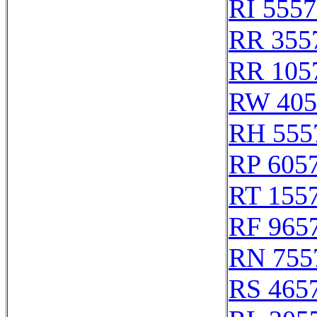
RI 555
RR 355
RR 105
RW 405
RH 555
RP 605
RT 155
RF 965
RN 755
RS 465