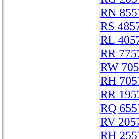
RN 855
RS 485
RL 405
RR 775
RW 705
RH 705
RR 195
RQ 655
RV 205
RH 255