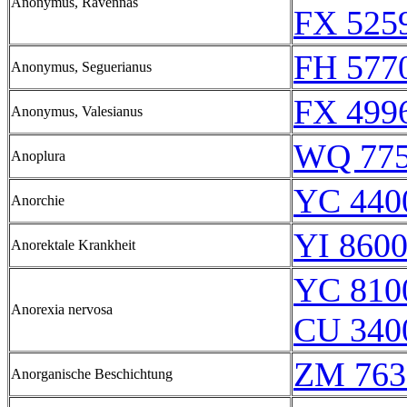
Anonymus, Ravennas
FX 525
FH 5770
Anonymus, Seguerianus
FX 499
Anonymus, Valesianus
WQ 77
Anoplura
YC 440
Anorchie
YI 8600
Anorektale Krankheit
YC 810
Anorexia nervosa
CU 340
ZM 763
Anorganische Beschichtung