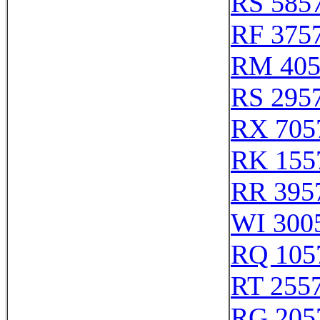
RS 585
RF 375
RM 405
RS 295
RX 705
RK 155
RR 395
WI 300
RQ 105
RT 255
RG 205