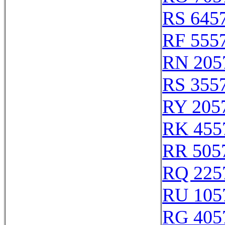
RS 645
RF 555
RN 205
RS 355
RY 205
RK 455
RR 505
RQ 225
RU 105
RG 405