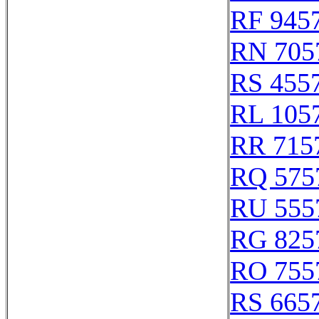
RF 945
RN 705
RS 455
RL 105
RR 715
RQ 575
RU 555
RG 825
RO 755
RS 665