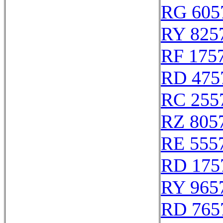
RG 605
RY 825
RF 175
RD 475
RC 255
RZ 805
RE 555
RD 175
RY 965
RD 765