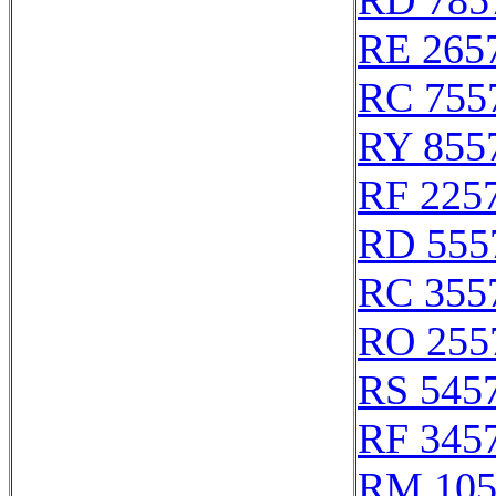
RD 785
RE 265
RC 755
RY 855
RF 225
RD 555
RC 355
RO 255
RS 545
RF 345
RM 105