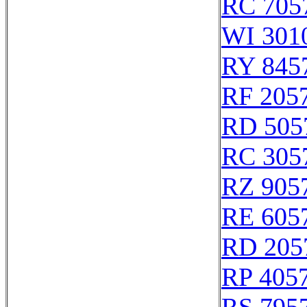
RC 705
WI 301
RY 845
RF 205
RD 505
RC 305
RZ 905
RE 605
RD 205
RP 405