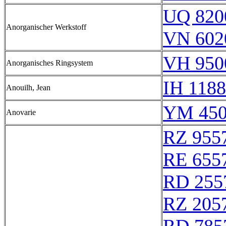
UQ 820
Anorganischer Werkstoff
VN 602
VH 950
Anorganisches Ringsystem
IH 1188
Anouilh, Jean
YM 450
Anovarie
RZ 955
RE 655
RD 255
RZ 205