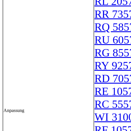
RL 205
RR 735
RQ 585
RU 605
RG 855
RY 925
RD 705
RE 105
RC 555
Anpassung
WI 310
RF 105