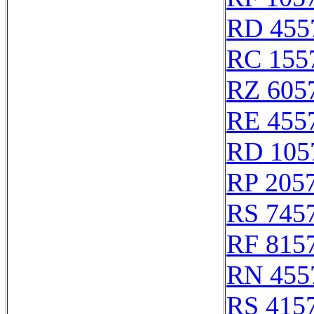
RD 455
RC 155
RZ 605
RE 455
RD 105
RP 205
RS 745
RF 815
RN 455
RS 415