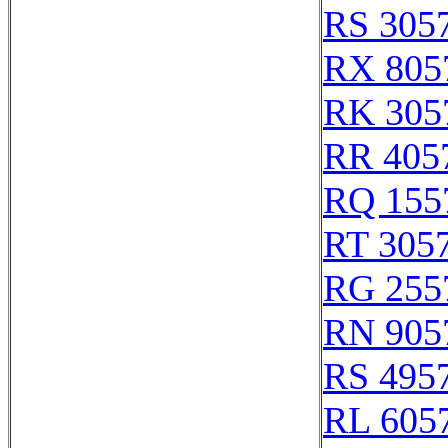
RS 305
RX 805
RK 305
RR 405
RQ 155
RT 305
RG 255
RN 905
RS 495
RL 605