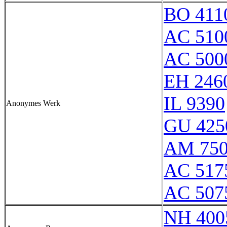
BO 411
AC 510
AC 500
EH 246
IL 9390
Anonymes Werk
GU 425
AM 750
AC 517
AC 507
NH 400