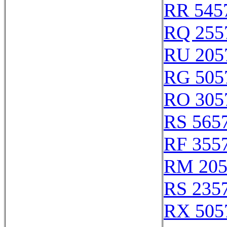
RR 545
RQ 255
RU 205
RG 505
RO 305
RS 565
RF 355
RM 205
RS 235
RX 505