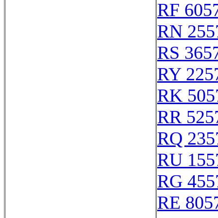
RF 605
RN 255
RS 365
RY 225
RK 505
RR 525
RQ 235
RU 155
RG 455
RE 805