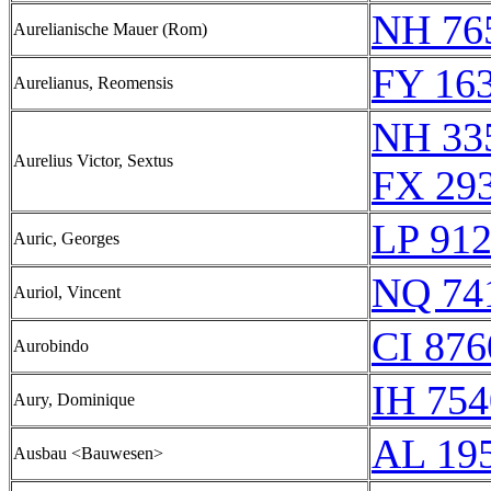
NH 76
Aurelianische Mauer (Rom)
FY 163
Aurelianus, Reomensis
NH 33
Aurelius Victor, Sextus
FX 293
LP 91
Auric, Georges
NQ 74
Auriol, Vincent
CI 876
Aurobindo
IH 754
Aury, Dominique
AL 19
Ausbau <Bauwesen>