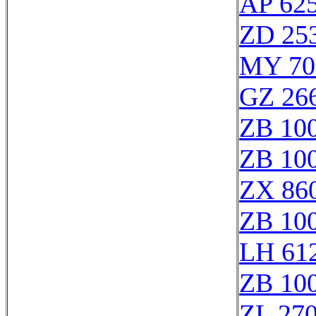
AP 62
ZD 25
MY 70
GZ 266
ZB 10
ZB 10
ZX 860
ZB 10
LH 61
ZB 10
ZL 27