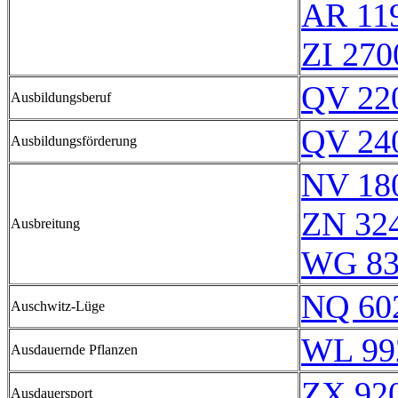
AR 11
ZI 270
QV 22
Ausbildungsberuf
QV 24
Ausbildungsförderung
NV 18
ZN 32
Ausbreitung
WG 83
NQ 60
Auschwitz-Lüge
WL 99
Ausdauernde Pflanzen
ZX 920
Ausdauersport