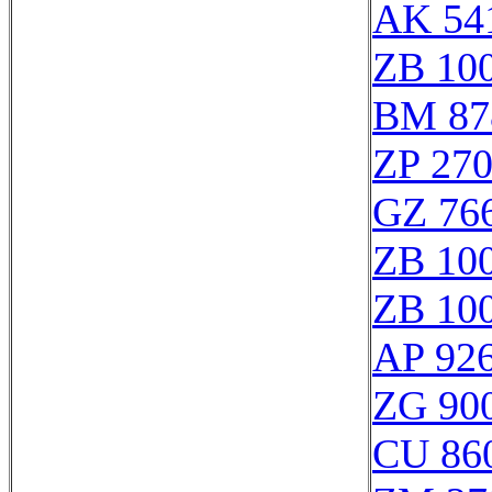
AK 54
ZB 10
BM 87
ZP 27
GZ 766
ZB 10
ZB 10
AP 92
ZG 900
CU 86