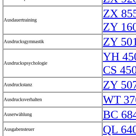
ZX 855
Ausdauertraining
ZY 16
ZY 501
Ausdrucksgymnastik
YH 45
Ausdruckspsychologie
CS 45
ZY 507
Ausdruckstanz
WT 37
Ausdrucksverhalten
BC 68
Auserwählung
QL 64
Ausgabensteuer