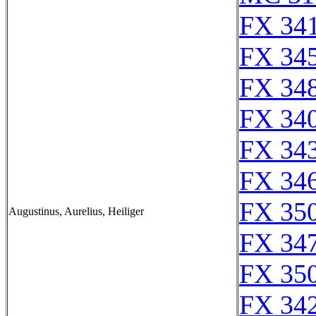
FX 341
FX 345
FX 348
FX 340
FX 343
FX 346
FX 350
Augustinus, Aurelius, Heiliger
FX 347
FX 350
FX 342