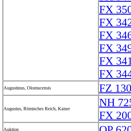
FX 350
FX 342
FX 346
FX 349
FX 341
FX 344
FZ 130
Augustinus, Olomucensis
NH 72
Augustus, Römisches Reich, Kaiser
FX 200
QP 62
Auktion