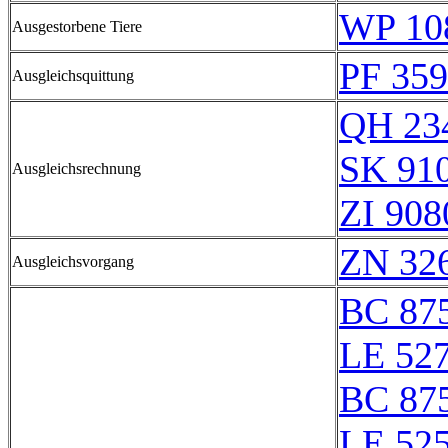
WP 10
Ausgestorbene Tiere
PF 359
Ausgleichsquittung
QH 23
SK 91
Ausgleichsrechnung
ZI 908
ZN 32
Ausgleichsvorgang
BC 87
LE 527
BC 87
LE 52