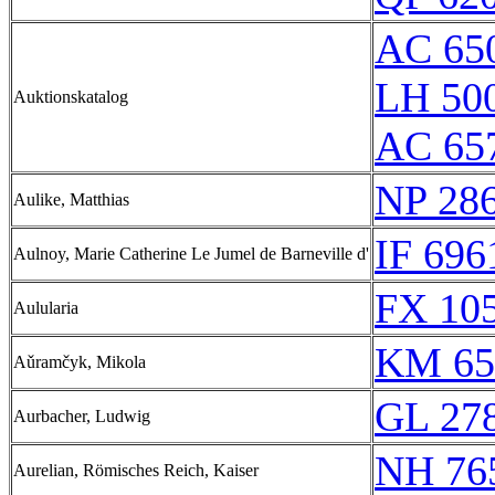
AC 650
LH 500
Auktionskatalog
AC 65
NP 28
Aulike, Matthias
IF 696
Aulnoy, Marie Catherine Le Jumel de Barneville d'
FX 105
Aulularia
KM 65
Aǔramčyk, Mikola
GL 278
Aurbacher, Ludwig
NH 76
Aurelian, Römisches Reich, Kaiser