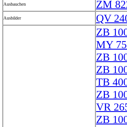
ZM 82
Ausbauchen
QV 24
Ausbilder
ZB 10
MY 75
ZB 10
ZB 10
TB 400
ZB 10
VR 26
ZB 10