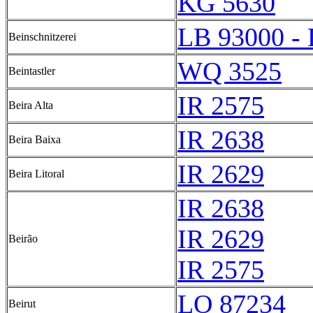
KG 5630
LB 93000 -
Beinschnitzerei
WQ 3525
Beintastler
IR 2575
Beira Alta
IR 2638
Beira Baixa
IR 2629
Beira Litoral
IR 2638
IR 2629
Beirão
IR 2575
LO 87234
Beirut