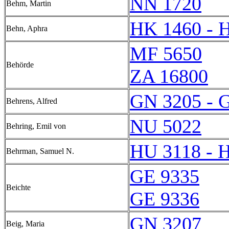
NN 1720
Behm, Martin
HK 1460 - 
Behn, Aphra
MF 5650
Behörde
ZA 16800
GN 3205 - 
Behrens, Alfred
NU 5022
Behring, Emil von
HU 3118 - 
Behrman, Samuel N.
GE 9335
Beichte
GE 9336
GN 3207
Beig, Maria