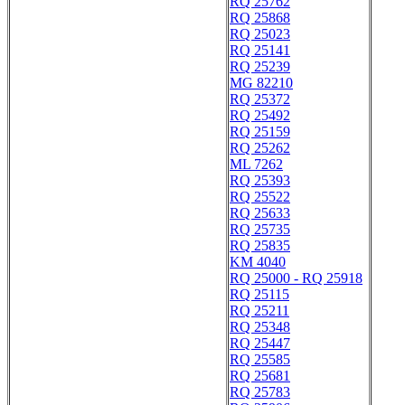
RQ 25762
RQ 25868
RQ 25023
RQ 25141
RQ 25239
MG 82210
RQ 25372
RQ 25492
RQ 25159
RQ 25262
ML 7262
RQ 25393
RQ 25522
RQ 25633
RQ 25735
RQ 25835
KM 4040
RQ 25000 - RQ 25918
RQ 25115
RQ 25211
RQ 25348
RQ 25447
RQ 25585
RQ 25681
RQ 25783