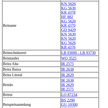
KN 5626
KG 5630
KR 4378
HF 882
KG 5620
Beiname
KR 4370
GD 9429
KN 5630
KN 5620
KG 5626
KR 4376
Beinschnitzerei
LB 93000 - LB 93730
Beintastler
WQ 3525
Beira Alta
IR 2575
Beira Baixa
IR 2638
Beira Litoral
IR 2629
IR 2638
Beirão
IR 2629
IR 2575
Beirut
LO 87234
BS 2290
Beispielsammlung
GU 10300