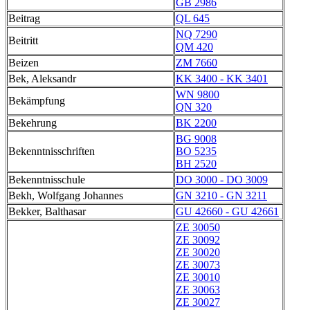
GB 2986
Beitrag
QL 645
NQ 7290
Beitritt
QM 420
Beizen
ZM 7660
Bek, Aleksandr
KK 3400 - KK 3401
WN 9800
Bekämpfung
QN 320
Bekehrung
BK 2200
BG 9008
Bekenntnisschriften
BO 5235
BH 2520
Bekenntnisschule
DO 3000 - DO 3009
Bekh, Wolfgang Johannes
GN 3210 - GN 3211
Bekker, Balthasar
GU 42660 - GU 42661
ZE 30050
ZE 30092
ZE 30020
ZE 30073
ZE 30010
ZE 30063
ZE 30027