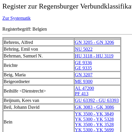
Register zur Regensburger Verbundklassifika
Zur Systematik
Registerbegriff: Belgien
Behrens, Alfred
GN 3205 - GN 3206
Behring, Emil von
NU 5022
Behrman, Samuel N.
HU 3118 - HU 3119
GE 9336
Beichte
GE 9335
Beig, Maria
GN 3207
Beigeordneter
ME 9300
AL 47200
Beihilfe <Dienstrecht>
PF 413
Beijnum, Kees van
GU 63392 - GU 63393
Beil, Johann David
GK 3083 - GK 3086
YK 3500 - YK 3849
YK 5300 - YK 5328
Bein
YK 3500 - YK 3528
YK 5300 - YK 5699