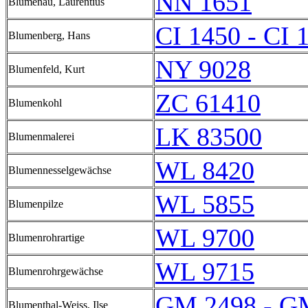
NN 1651
Blumenau, Laurentius
CI 1450 - CI 
Blumenberg, Hans
NY 9028
Blumenfeld, Kurt
ZC 61410
Blumenkohl
LK 83500
Blumenmalerei
WL 8420
Blumennesselgewächse
WL 5855
Blumenpilze
WL 9700
Blumenrohrartige
WL 9715
Blumenrohrgewächse
GM 2498 - G
Blumenthal-Weiss, Ilse