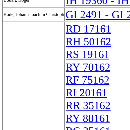
IH 19360 - IH
Bodart, Roger
GI 2491 - GI 
Bode, Johann Joachim Christoph
RD 17161
RH 50162
RS 19161
RY 70162
RF 75162
RI 20161
RR 35162
RY 88161