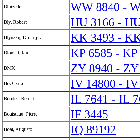
WW 8840 - 
Blutzelle
HU 3166 - HU
Bly, Robert
KK 3493 - KK
Blynskij, Dmitrij I.
KP 6585 - KP
Błoński, Jan
ZY 8940 - ZY
BMX
IV 14800 - IV
Bo, Carlo
IL 7641 - IL 
Boades, Bernat
IF 3445
Boaistuau, Pierre
IQ 89192
Boal, Augusto