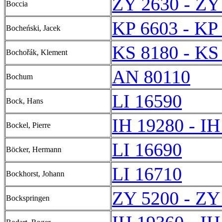
ZY 2630 - ZY
Boccia
KP 6603 - KP
Bocheński, Jacek
KS 8180 - KS
Bochořák, Klement
AN 80110
Bochum
LI 16590
Bock, Hans
IH 19280 - IH
Bockel, Pierre
LI 16690
Böcker, Hermann
LI 16710
Bockhorst, Johann
ZY 5200 - ZY
Bockspringen