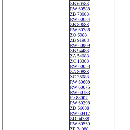
ZB 60588
RW 60588
ZB 78088
RW 60684
ZB 89688
RW 60786
ZO 6988
ZB 91988
RW 60909
ZB 94488
ZA 54088
ZC 13388
RW 60053
ZA 80888
ZC 35088
RW 60808
RW 60075
RW 60183
IQ 88007
RW 60298
ZD 56088
RW 60417
ZD 64388
RW 60559
ZE 24088