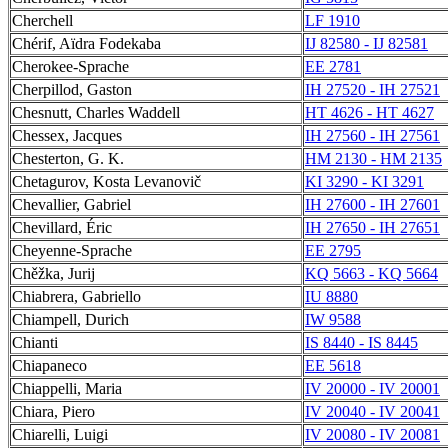
Cherchell
LF 1910
Chérif, Aïdra Fodekaba
IJ 82580 - IJ 82581
Cherokee-Sprache
EE 2781
Cherpillod, Gaston
IH 27520 - IH 27521
Chesnutt, Charles Waddell
HT 4626 - HT 4627
Chessex, Jacques
IH 27560 - IH 27561
Chesterton, G. K.
HM 2130 - HM 2135
Chetagurov, Kosta Levanovič
KI 3290 - KI 3291
Chevallier, Gabriel
IH 27600 - IH 27601
Chevillard, Éric
IH 27650 - IH 27651
Cheyenne-Sprache
EE 2795
Chěžka, Jurij
KQ 5663 - KQ 5664
Chiabrera, Gabriello
IU 8880
Chiampell, Durich
IW 9588
Chianti
IS 8440 - IS 8445
Chiapaneco
EE 5618
Chiappelli, Maria
IV 20000 - IV 20001
Chiara, Piero
IV 20040 - IV 20041
Chiarelli, Luigi
IV 20080 - IV 20081