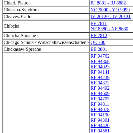
Chiari, Pietro
IU 8881 - IU 8882
Chiasma-Syndrom
YO 9000 - YO 9099
Chiaves, Carlo
IV 20120 - IV 20121
EE 7811
Chibcha
NF 8580 - NF 8630
Chibcha-Sprache
EE 7812
Chicago-Schule <Wirtschaftswissenschaften>
QE 700
Chickasaw-Sprache
EE 2801
RF 94762
RF 94868
RF 94023
RF 94141
RF 94239
RF 94372
RF 94492
RF 94609
RF 94705
RF 94811
RF 94078
RF 94190
RF 94301
RF 94420
RF 94561