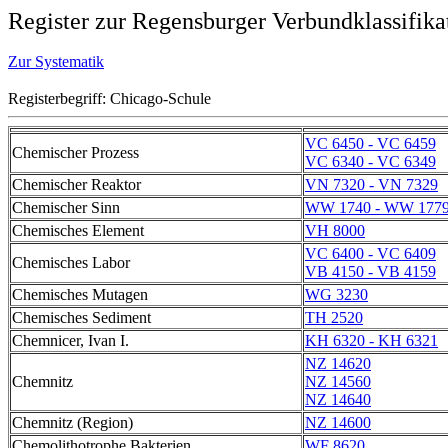
Register zur Regensburger Verbundklassifika
Zur Systematik
Registerbegriff: Chicago-Schule
VC 6450 - VC 6459
Chemischer Prozess
VC 6340 - VC 6349
Chemischer Reaktor
VN 7320 - VN 7329
Chemischer Sinn
WW 1740 - WW 177
Chemisches Element
VH 8000
VC 6400 - VC 6409
Chemisches Labor
VB 4150 - VB 4159
Chemisches Mutagen
WG 3230
Chemisches Sediment
TH 2520
Chemnicer, Ivan I.
KH 6320 - KH 6321
NZ 14620
Chemnitz
NZ 14560
NZ 14640
Chemnitz (Region)
NZ 14600
Chemolithotrophe Bakterien
WF 8620