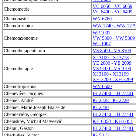
VC 6050 - VC 6059
Chemometrie
VC 6400 - VC 6409
Chemonastie
WN 6760
Chemorezeptor
WW 1740 - WW 177
WP 1007
Chemotaxonomie
VW 5300 - VW 5309
WL 1007
Chemotherapeutikum
VS 8500 - VS 8509
XI 3100 - XI 3778
YE 2000 - YE 2099
Chemotherapie
VS 9100 - VS 9109
XI 3100 - XI 3199
XH 3200 - XH 3299
Chemotropismus
WN 6600
Chenevière, Jacques
IH 27400 - IH 27401
Chénier, André
IG 2228 - IG 2229
Chénier, Marie Joseph Blaise de
IG 2230
Chennevière, Georges
IH 27440 - IH 27441
Cheraskov, Michail Matveevič
KH 6350 - KH 6351
Chérau, Gaston
IH 27480 - IH 27481
Cherbuliez, Victor
IG 5815