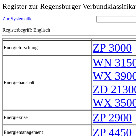
Register zur Regensburger Verbundklassifika
Zur Systematik
Registerbegriff: Englisch
ZP 3000
Energieforschung
WN 315
WX 3900
Energiehaushalt
ZD 2130
WX 3500
ZP 2900
Energiekrise
ZP 4450
Energiemanagement