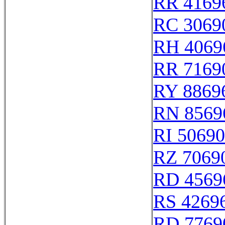
RR 4169
RC 3069
RH 4069
RR 7169
RY 8869
RN 8569
RI 50690
RZ 7069
RD 4569
RS 4269
RD 7769