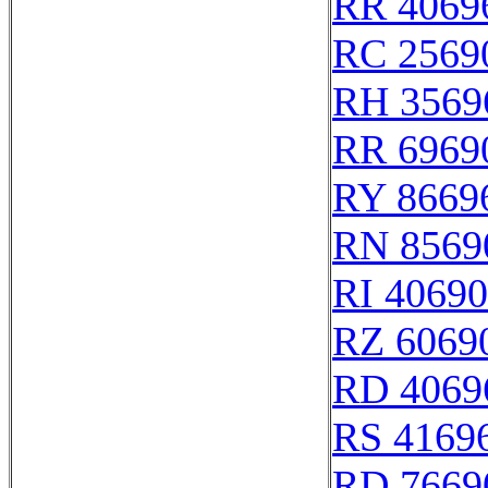
RR 4069
RC 2569
RH 3569
RR 6969
RY 8669
RN 8569
RI 40690
RZ 6069
RD 4069
RS 4169
RD 7669