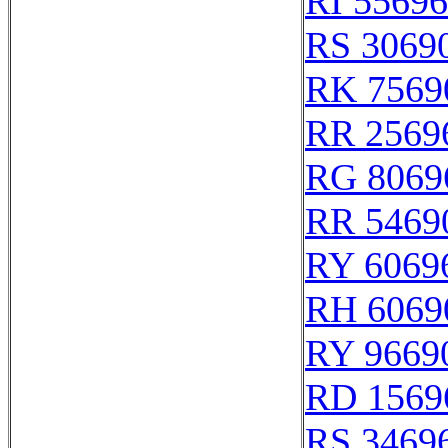
RI 55696
RS 3069
RK 7569
RR 2569
RG 8069
RR 5469
RY 6069
RH 6069
RY 9669
RD 1569
RS 3469