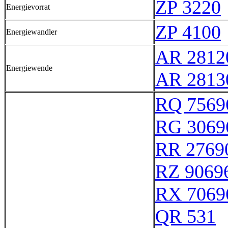
ZP 3220
Energievorrat
ZP 4100
Energiewandler
AR 2812
Energiewende
AR 2813
RQ 7569
RG 3069
RR 2769
RZ 9069
RX 7069
QR 531