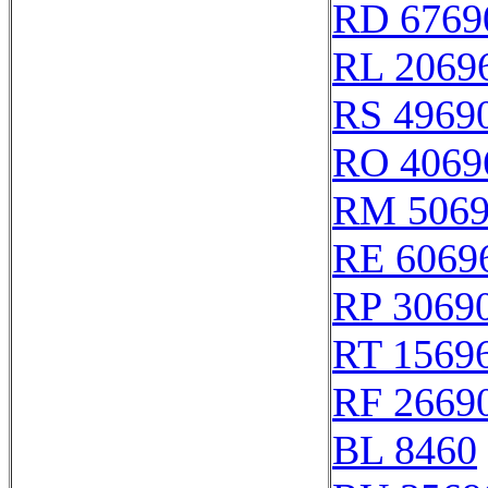
RD 6769
RL 2069
RS 4969
RO 4069
RM 506
RE 6069
RP 3069
RT 1569
RF 2669
BL 8460