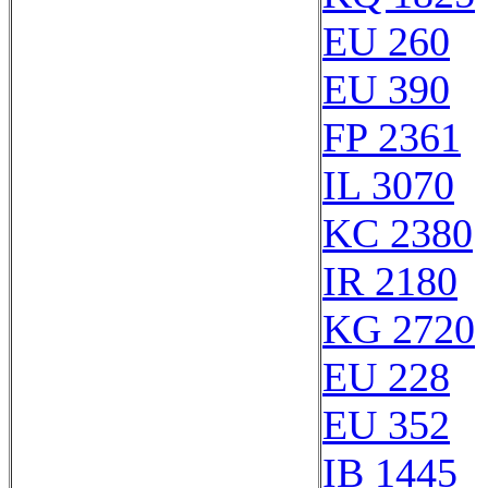
EU 260
EU 390
FP 2361
IL 3070
KC 2380
IR 2180
KG 2720
EU 228
EU 352
IB 1445