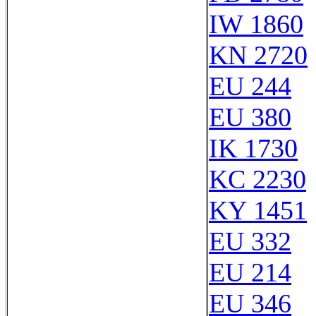
IW 1860
KN 2720
EU 244
EU 380
IK 1730
KC 2230
KY 1451
EU 332
EU 214
EU 346