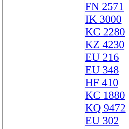
FN 2571
IK 3000
KC 2280
KZ 4230
EU 216
EU 348
HF 410
KC 1880
KQ 9472
EU 302