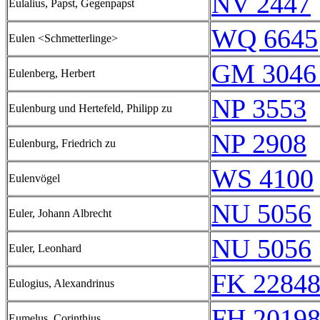
NV 2447
Eulalius, Papst, Gegenpapst
WQ 6645
Eulen <Schmetterlinge>
GM 3046
Eulenberg, Herbert
NP 3553
Eulenburg und Hertefeld, Philipp zu
NP 2908
Eulenburg, Friedrich zu
WS 4100
Eulenvögel
NU 5056
Euler, Johann Albrecht
NU 5056
Euler, Leonhard
FK 22848
Eulogius, Alexandrinus
FH 20198
Eumelus, Corinthius