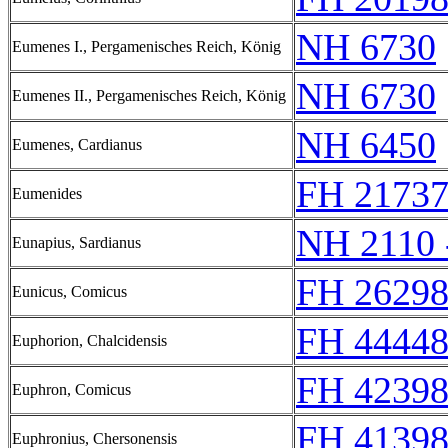
NH 6730
Eumenes I., Pergamenisches Reich, König
NH 6730
Eumenes II., Pergamenisches Reich, König
NH 6450
Eumenes, Cardianus
FH 2173
Eumenides
NH 2110 
Eunapius, Sardianus
FH 26298
Eunicus, Comicus
FH 44448
Euphorion, Chalcidensis
FH 42398
Euphron, Comicus
FH 41398
Euphronius, Chersonensis