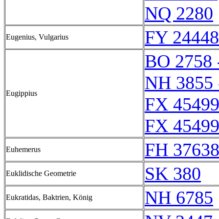
NQ 2280
FY 24448
Eugenius, Vulgarius
BO 2758 
NH 3855 
Eugippius
FX 45499
FX 45499
FH 37638
Euhemerus
SK 380
Euklidische Geometrie
NH 6785
Eukratidas, Baktrien, König