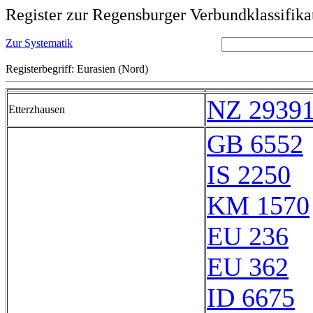
Register zur Regensburger Verbundklassifika
Zur Systematik
Registerbegriff: Eurasien (Nord)
NZ 2939
Etterzhausen
GB 6552
IS 2250
KM 1570
EU 236
EU 362
ID 6675