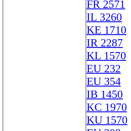
FR 2571
IL 3260
KE 1710
IR 2287
KL 1570
EU 232
EU 354
IB 1450
KC 1970
KU 1570