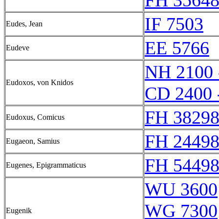
FH 35648
IF 7503
Eudes, Jean
EE 5766
Eudeve
NH 2100 
Eudoxos, von Knidos
CD 2400 
FH 38298
Eudoxus, Comicus
FH 24498
Eugaeon, Samius
FH 54498
Eugenes, Epigrammaticus
WU 3600
WG 7300
Eugenik