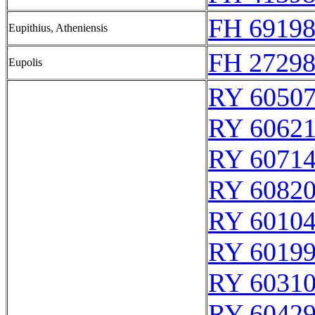
FH 69198
Eupithius, Atheniensis
FH 27298
Eupolis
RY 6050
RY 6062
RY 6071
RY 6082
RY 6010
RY 6019
RY 6031
RY 6042