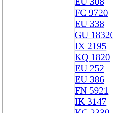
EU 308
FC 9720
EU 338
GU 1832
IX 2195
KQ 1820
EU 252
EU 386
FN 5921
IK 3147
KC 2330