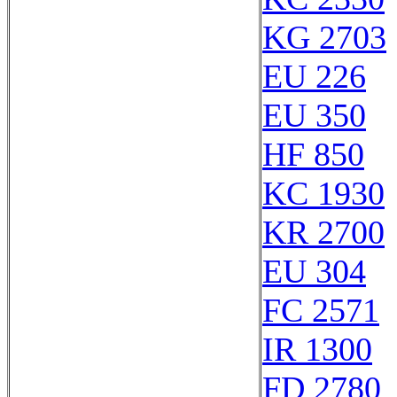
KG 2703
EU 226
EU 350
HF 850
KC 1930
KR 2700
EU 304
FC 2571
IR 1300
FD 2780