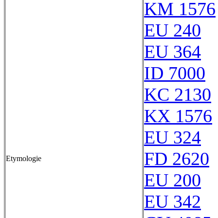
KM 1576
EU 240
EU 364
ID 7000
KC 2130
KX 1576
EU 324
FD 2620
Etymologie
EU 200
EU 342