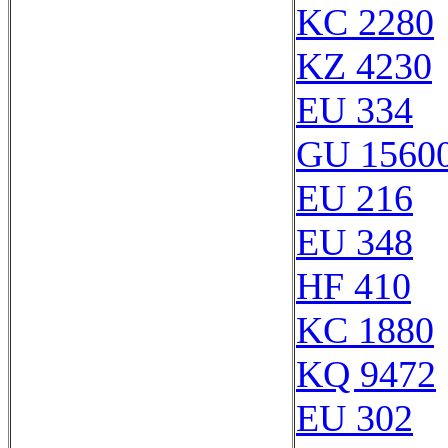
KC 2280
KZ 4230
EU 334
GU 1560
EU 216
EU 348
HF 410
KC 1880
KQ 9472
EU 302