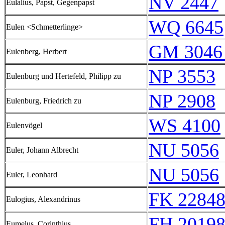
NV 2447
Eulalius, Papst, Gegenpapst
WQ 6645
Eulen <Schmetterlinge>
GM 3046
Eulenberg, Herbert
NP 3553
Eulenburg und Hertefeld, Philipp zu
NP 2908
Eulenburg, Friedrich zu
WS 4100
Eulenvögel
NU 5056
Euler, Johann Albrecht
NU 5056
Euler, Leonhard
FK 22848
Eulogius, Alexandrinus
FH 20198
Eumelus, Corinthius