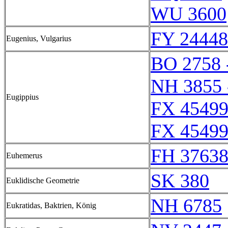
WU 3600
FY 24448
Eugenius, Vulgarius
BO 2758 
NH 3855 
Eugippius
FX 45499
FX 45499
FH 37638
Euhemerus
SK 380
Euklidische Geometrie
NH 6785
Eukratidas, Baktrien, König