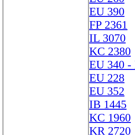
EU 390
FP 2361
IL 3070
KC 2380
EU 340 -
EU 228
EU 352
IB 1445
KC 1960
KR 2720