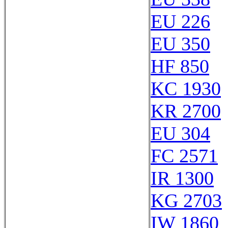
EU 226
EU 350
HF 850
KC 1930
KR 2700
EU 304
FC 2571
IR 1300
KG 2703
IW 1860