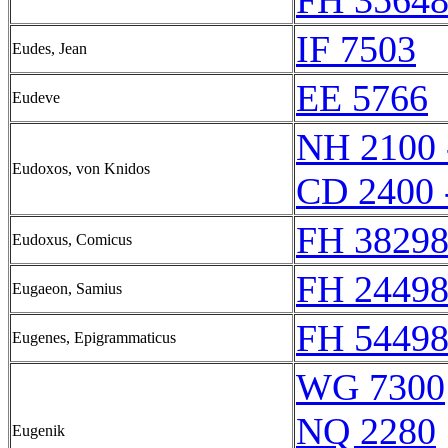
FH 35648
IF 7503
Eudes, Jean
EE 5766
Eudeve
NH 2100 
Eudoxos, von Knidos
CD 2400 
FH 38298
Eudoxus, Comicus
FH 24498
Eugaeon, Samius
FH 54498
Eugenes, Epigrammaticus
WG 7300
NQ 2280
Eugenik