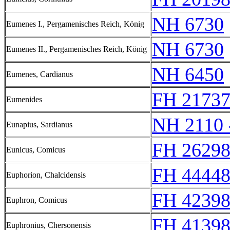
NH 6730
Eumenes I., Pergamenisches Reich, König
NH 6730
Eumenes II., Pergamenisches Reich, König
NH 6450
Eumenes, Cardianus
FH 2173
Eumenides
NH 2110 
Eunapius, Sardianus
FH 26298
Eunicus, Comicus
FH 44448
Euphorion, Chalcidensis
FH 42398
Euphron, Comicus
FH 41398
Euphronius, Chersonensis