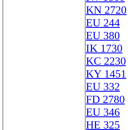
KN 2720
EU 244
EU 380
IK 1730
KC 2230
KY 1451
EU 332
FD 2780
EU 346
HE 325