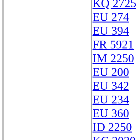
KQ 2725
EU 274
EU 394
FR 5921
IM 2250
EU 200
EU 342
EU 234
EU 360
ID 2250