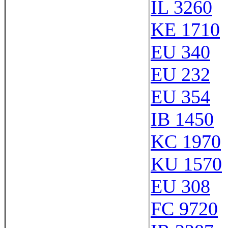
IL 3260
KE 1710
EU 340
EU 232
EU 354
IB 1450
KC 1970
KU 1570
EU 308
FC 9720