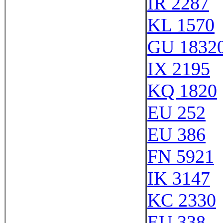
IR 2287
KL 1570
GU 1832
IX 2195
KQ 1820
EU 252
EU 386
FN 5921
IK 3147
KC 2330
EU 338