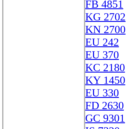
FB 4851
KG 2702
KN 2700
EU 242
EU 370
KC 2180
KY 1450
EU 330
FD 2630
GC 9301