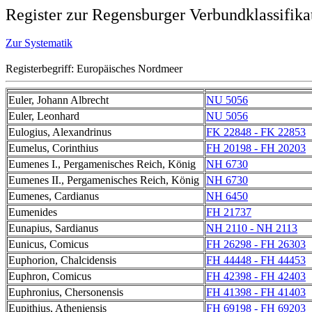
Register zur Regensburger Verbundklassifika
Zur Systematik
Registerbegriff: Europäisches Nordmeer
Euler, Johann Albrecht
NU 5056
Euler, Leonhard
NU 5056
Eulogius, Alexandrinus
FK 22848 - FK 22853
Eumelus, Corinthius
FH 20198 - FH 20203
Eumenes I., Pergamenisches Reich, König
NH 6730
Eumenes II., Pergamenisches Reich, König
NH 6730
Eumenes, Cardianus
NH 6450
Eumenides
FH 21737
Eunapius, Sardianus
NH 2110 - NH 2113
Eunicus, Comicus
FH 26298 - FH 26303
Euphorion, Chalcidensis
FH 44448 - FH 44453
Euphron, Comicus
FH 42398 - FH 42403
Euphronius, Chersonensis
FH 41398 - FH 41403
Eupithius, Atheniensis
FH 69198 - FH 69203