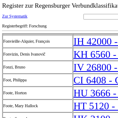
Register zur Regensburger Verbundklassifika
Zur Systematik
Registerbegriff: Forschung
IH 42000 
Fonvieille-Alquier, François
KH 6560 -
Fonvizin, Denis Ivanovič
IV 26800 -
Fonzi, Bruno
CI 6408 - 
Foot, Philippa
HU 3666 -
Foote, Horton
HT 5120 -
Foote, Mary Hallock