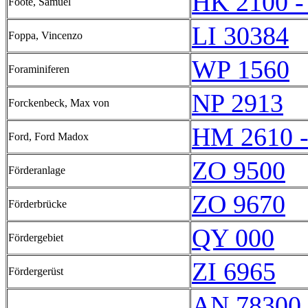
HK 2100 -
Foote, Samuel
LI 30384
Foppa, Vincenzo
WP 1560
Foraminiferen
NP 2913
Forckenbeck, Max von
HM 2610 
Ford, Ford Madox
ZO 9500
Förderanlage
ZO 9670
Förderbrücke
QY 000
Fördergebiet
ZI 6965
Fördergerüst
AN 78300