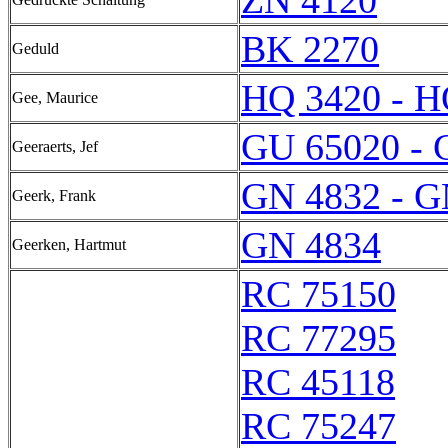
ZN 4120
BK 2270
Geduld
HQ 3420 - H
Gee, Maurice
GU 65020 - 
Geeraerts, Jef
GN 4832 - G
Geerk, Frank
GN 4834
Geerken, Hartmut
RC 75150
RC 77295
RC 45118
RC 75247