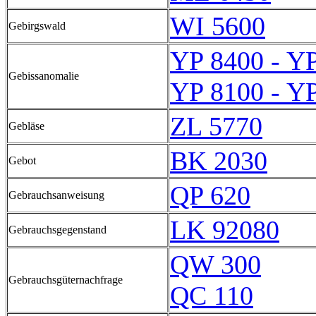
WI 5600
Gebirgswald
YP 8400 - Y
Gebissanomalie
YP 8100 - Y
ZL 5770
Gebläse
BK 2030
Gebot
QP 620
Gebrauchsanweisung
LK 92080
Gebrauchsgegenstand
QW 300
Gebrauchsgüternachfrage
QC 110