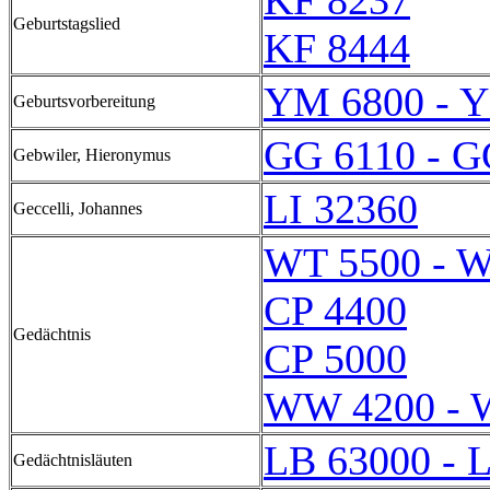
KF 8237
Geburtstagslied
KF 8444
YM 6800 - 
Geburtsvorbereitung
GG 6110 - G
Gebwiler, Hieronymus
LI 32360
Geccelli, Johannes
WT 5500 - 
CP 4400
Gedächtnis
CP 5000
WW 4200 - 
LB 63000 - 
Gedächtnisläuten