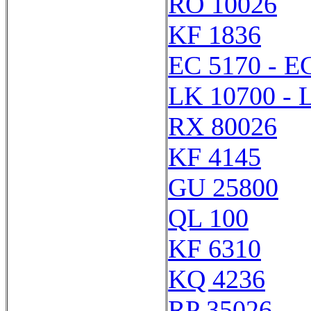
RO 10026
KF 1836
EC 5170 - E
LK 10700 - 
RX 80026
KF 4145
GU 25800
QL 100
KF 6310
KQ 4236
RP 35026