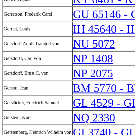
GU 65146 - 
Gerretson, Frederik Carel
IH 45640 - I
Gerriet, Louis
NU 5072
Gersdorf, Adolf Traugott von
NP 1408
Gersdorff, Carl von
NP 2075
Gersdorff, Ernst C. von
BM 5770 - 
Gerson, Jean
GL 4529 - G
Gerstäcker, Friedrich Samuel
NQ 2330
Gerstein, Kurt
GI 3740 - GI
Gerstenberg, Heinrich Wilhelm von