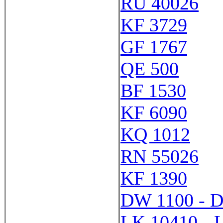
RU 40026
KF 3729
GF 1767
QE 500
BF 1530
KF 6090
KQ 1012
RN 55026
KF 1390
DW 1100 - 
LK 10410 - 