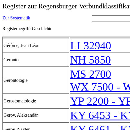
Register zur Regensburger Verbundklassifika
Zur Systematik
Registerbegriff: Geschichte
LI 32940
Gérôme, Jean Léon
NH 5850
Geronten
MS 2700
Gerontologie
WX 7500 - 
YP 2200 - Y
Gerostomatologie
KY 6453 - K
Gerov, Aleksandăr
KY 6461 - K
Gerov, Najden