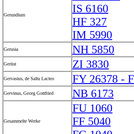
IS 6160
Gerundium
HF 327
IM 5990
NH 5850
Gerusia
ZI 3830
Gerüst
FY 26378 - 
Gervasius, de Saltu Lacteo
NB 6173
Gervinus, Georg Gottfried
FU 1060
FF 5040
Gesammelte Werke