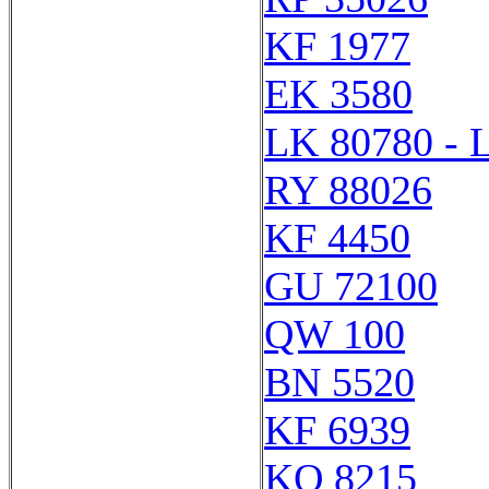
KF 1977
EK 3580
LK 80780 - 
RY 88026
KF 4450
GU 72100
QW 100
BN 5520
KF 6939
KQ 8215