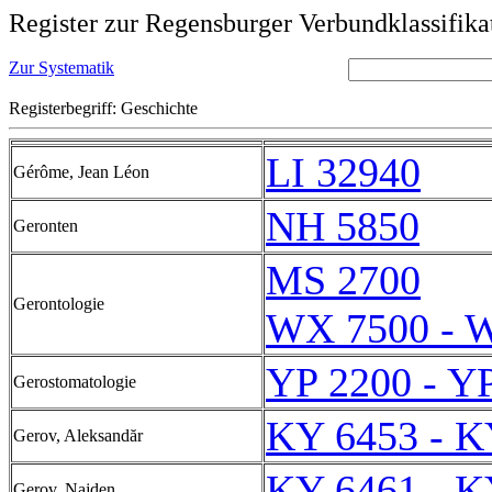
Register zur Regensburger Verbundklassifika
Zur Systematik
Registerbegriff: Geschichte
LI 32940
Gérôme, Jean Léon
NH 5850
Geronten
MS 2700
Gerontologie
WX 7500 - 
YP 2200 - Y
Gerostomatologie
KY 6453 - K
Gerov, Aleksandăr
KY 6461 - K
Gerov, Najden