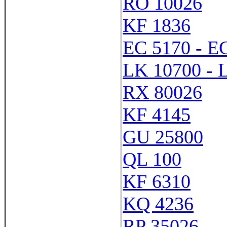
RO 10026
KF 1836
EC 5170 - E
LK 10700 - 
RX 80026
KF 4145
GU 25800
QL 100
KF 6310
KQ 4236
RP 35026