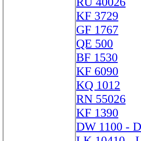
RU 40026
KF 3729
GF 1767
QE 500
BF 1530
KF 6090
KQ 1012
RN 55026
KF 1390
DW 1100 - 
LK 10410 - 