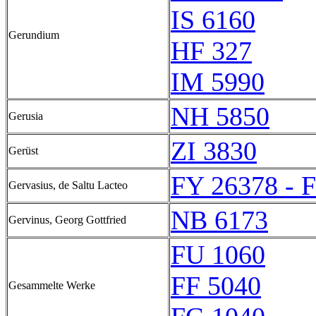
IS 6160
Gerundium
HF 327
IM 5990
NH 5850
Gerusia
ZI 3830
Gerüst
FY 26378 - 
Gervasius, de Saltu Lacteo
NB 6173
Gervinus, Georg Gottfried
FU 1060
FF 5040
Gesammelte Werke