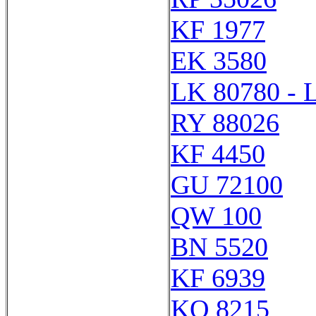
KF 1977
EK 3580
LK 80780 - 
RY 88026
KF 4450
GU 72100
QW 100
BN 5520
KF 6939
KQ 8215