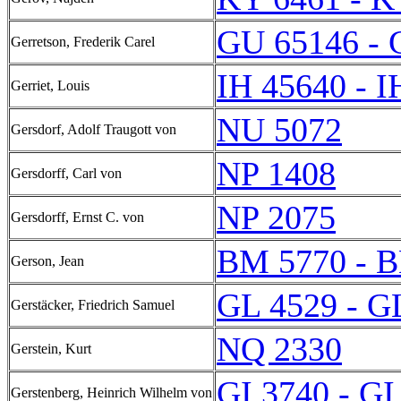
GU 65146 - 
Gerretson, Frederik Carel
IH 45640 - I
Gerriet, Louis
NU 5072
Gersdorf, Adolf Traugott von
NP 1408
Gersdorff, Carl von
NP 2075
Gersdorff, Ernst C. von
BM 5770 - 
Gerson, Jean
GL 4529 - G
Gerstäcker, Friedrich Samuel
NQ 2330
Gerstein, Kurt
GI 3740 - GI
Gerstenberg, Heinrich Wilhelm von