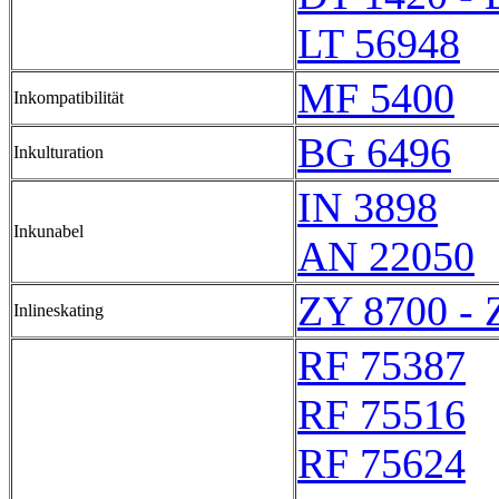
LT 56948
MF 5400
Inkompatibilität
BG 6496
Inkulturation
IN 3898
Inkunabel
AN 22050
ZY 8700 - 
Inlineskating
RF 75387
RF 75516
RF 75624