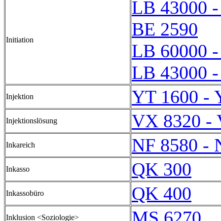
LB 43000 -
BE 2590
Initiation
LB 60000 -
LB 43000 -
YT 1600 - 
Injektion
VX 8320 -
Injektionslösung
NF 8580 - 
Inkareich
QK 300
Inkasso
QK 400
Inkassobüro
MS 6270
Inklusion <Soziologie>