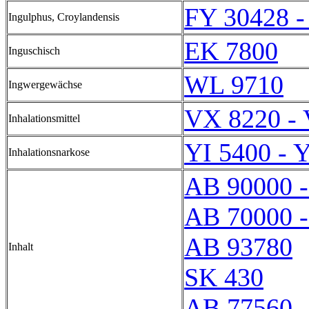
FY 30428 -
Ingulphus, Croylandensis
EK 7800
Inguschisch
WL 9710
Ingwergewächse
VX 8220 -
Inhalationsmittel
YI 5400 - 
Inhalationsnarkose
AB 90000 
AB 70000 
AB 93780
Inhalt
SK 430
AB 77560