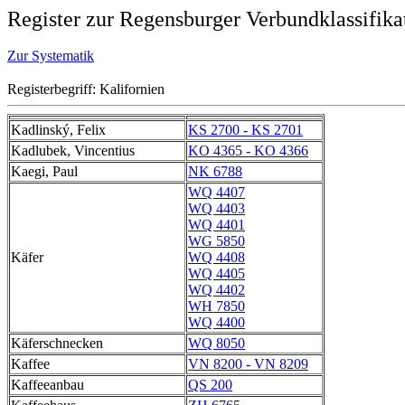
Register zur Regensburger Verbundklassifika
Zur Systematik
Registerbegriff: Kalifornien
Kadlinský, Felix
KS 2700 - KS 2701
Kadlubek, Vincentius
KO 4365 - KO 4366
Kaegi, Paul
NK 6788
WQ 4407
WQ 4403
WQ 4401
WG 5850
Käfer
WQ 4408
WQ 4405
WQ 4402
WH 7850
WQ 4400
Käferschnecken
WQ 8050
Kaffee
VN 8200 - VN 8209
Kaffeeanbau
QS 200