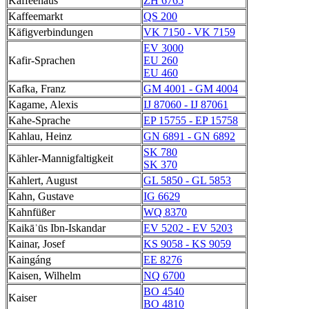
Kaffeehaus
ZH 6765
Kaffeemarkt
QS 200
Käfigverbindungen
VK 7150 - VK 7159
EV 3000
Kafir-Sprachen
EU 260
EU 460
Kafka, Franz
GM 4001 - GM 4004
Kagame, Alexis
IJ 87060 - IJ 87061
Kahe-Sprache
EP 15755 - EP 15758
Kahlau, Heinz
GN 6891 - GN 6892
SK 780
Kähler-Mannigfaltigkeit
SK 370
Kahlert, August
GL 5850 - GL 5853
Kahn, Gustave
IG 6629
Kahnfüßer
WQ 8370
Kaikāʾūs Ibn-Iskandar
EV 5202 - EV 5203
Kainar, Josef
KS 9058 - KS 9059
Kaingáng
EE 8276
Kaisen, Wilhelm
NQ 6700
BO 4540
Kaiser
BO 4810