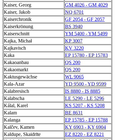
Kaiser, Georg
GM 4026 - GM 4029
Kaiser, Jakob
NQ 6701
Kaiserchronik
GF 2054 - GF 2057
Kaiserkrönung
BS 3940
Kaiserschnitt
YM 5400 - YM 5499
Kajka, Michał
KP 3007
Kajkavisch
KV 3220
Kaka
EP 15780 - EP 15783
Kakaoanbau
QS 200
Kakaomarkt
QS 200
Kaktusgewächse
WL 9065
Kala-Azar
YD 9500 - YD 9599
Kalabresisch
IS 8880 - IS 8885
Kalabscha
LE 5290 - LE 5296
Kálal, Karel
KS 5207 - KS 5208
Kalam
BE 8631
Kalanga
EP 15785 - EP 15788
Kalčev, Kamen
KY 6903 - KY 6904
Kaldupe, Skaidrīte
EZ 8220 - EZ 8221