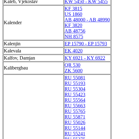
Kaleb, Vjekoslav
KW 5450 - KW 5455
KF 3815
US 1860
AB 48000 - AB 48990
Kalender
KF 3820
AB 48756
NH 8575
Kalenjin
EP 15790 - EP 15793
Kalevala
EK 4020
Kalfov, Damjan
KY 6921 - KY 6922
QR 530
Kalibergbau
ZK 5600
RU 55081
RU 55193
RU 55304
RU 55423
RU 55564
RU 55663
RU 55765
RU 55871
RU 55026
RU 55144
RU 55241