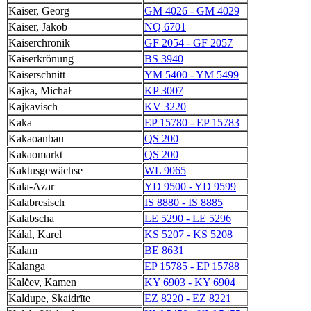
Kaiser, Georg
GM 4026 - GM 4029
Kaiser, Jakob
NQ 6701
Kaiserchronik
GF 2054 - GF 2057
Kaiserkrönung
BS 3940
Kaiserschnitt
YM 5400 - YM 5499
Kajka, Michał
KP 3007
Kajkavisch
KV 3220
Kaka
EP 15780 - EP 15783
Kakaoanbau
QS 200
Kakaomarkt
QS 200
Kaktusgewächse
WL 9065
Kala-Azar
YD 9500 - YD 9599
Kalabresisch
IS 8880 - IS 8885
Kalabscha
LE 5290 - LE 5296
Kálal, Karel
KS 5207 - KS 5208
Kalam
BE 8631
Kalanga
EP 15785 - EP 15788
Kalčev, Kamen
KY 6903 - KY 6904
Kaldupe, Skaidrīte
EZ 8220 - EZ 8221