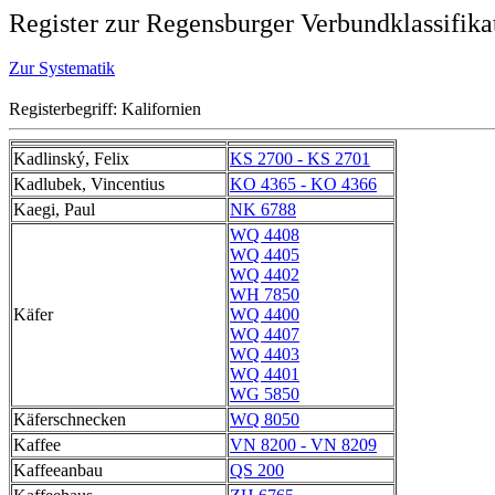
Register zur Regensburger Verbundklassifika
Zur Systematik
Registerbegriff: Kalifornien
Kadlinský, Felix
KS 2700 - KS 2701
Kadlubek, Vincentius
KO 4365 - KO 4366
Kaegi, Paul
NK 6788
WQ 4408
WQ 4405
WQ 4402
WH 7850
Käfer
WQ 4400
WQ 4407
WQ 4403
WQ 4401
WG 5850
Käferschnecken
WQ 8050
Kaffee
VN 8200 - VN 8209
Kaffeeanbau
QS 200