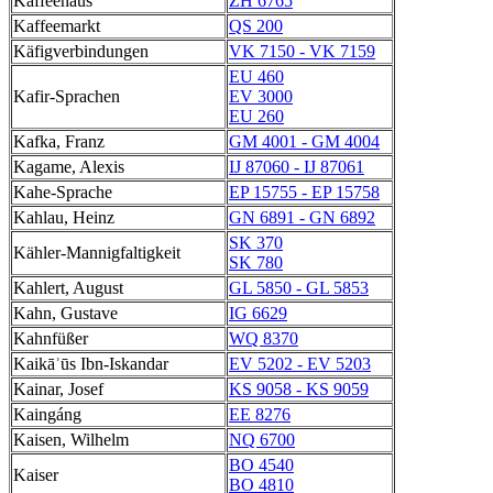
Kaffeehaus
ZH 6765
Kaffeemarkt
QS 200
Käfigverbindungen
VK 7150 - VK 7159
EU 460
Kafir-Sprachen
EV 3000
EU 260
Kafka, Franz
GM 4001 - GM 4004
Kagame, Alexis
IJ 87060 - IJ 87061
Kahe-Sprache
EP 15755 - EP 15758
Kahlau, Heinz
GN 6891 - GN 6892
SK 370
Kähler-Mannigfaltigkeit
SK 780
Kahlert, August
GL 5850 - GL 5853
Kahn, Gustave
IG 6629
Kahnfüßer
WQ 8370
Kaikāʾūs Ibn-Iskandar
EV 5202 - EV 5203
Kainar, Josef
KS 9058 - KS 9059
Kaingáng
EE 8276
Kaisen, Wilhelm
NQ 6700
BO 4540
Kaiser
BO 4810