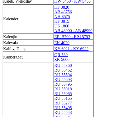
Kaleb, Vjekoslav
KW 5450 - KW 5455
KF 3820
AB 48756
NH 8575
Kalender
KF 3815
US 1860
AB 48000 - AB 48990
Kalenjin
EP 15790 - EP 15793
Kalevala
EK 4020
Kalfov, Damjan
KY 6921 - KY 6922
QR 530
Kalibergbau
ZK 5600
RU 55360
RU 55462
RU 55594
RU 55693
RU 55795
RU 55918
RU 55065
RU 55165
RU 55277
RU 55405
RU 55543