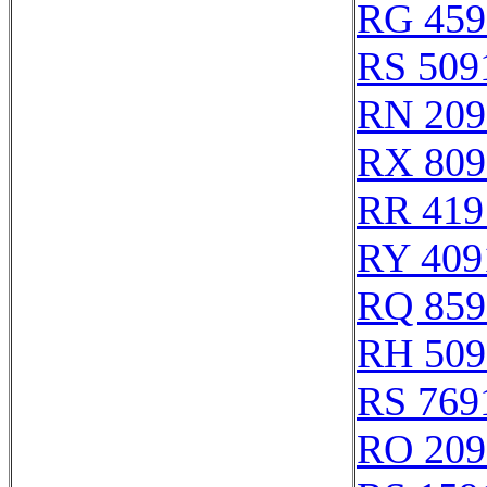
RG 459
RS 509
RN 209
RX 809
RR 419
RY 409
RQ 859
RH 509
RS 769
RO 209