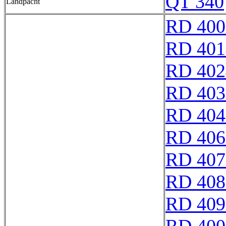
QT 340
Landpacht
RD 400
RD 401
RD 402
RD 403
RD 404
RD 406
RD 407
RD 408
RD 409