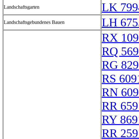
LK 799
Landschaftsgarten
LH 675
Landschaftsgebundenes Bauen
RX 109
RQ 569
RG 829
RS 609
RN 609
RR 659
RY 869
RR 259