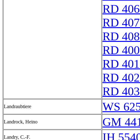
RD 406
RD 407
RD 408
RD 400
RD 401
RD 402
RD 403
WS 62
Landraubtiere
GM 441
Landrock, Heino
IH 5540
Landry, C.-F.