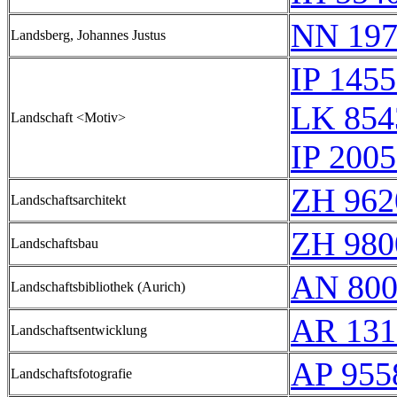
NN 197
Landsberg, Johannes Justus
IP 145
LK 854
Landschaft <Motiv>
IP 200
ZH 962
Landschaftsarchitekt
ZH 980
Landschaftsbau
AN 800
Landschaftsbibliothek (Aurich)
AR 131
Landschaftsentwicklung
AP 955
Landschaftsfotografie