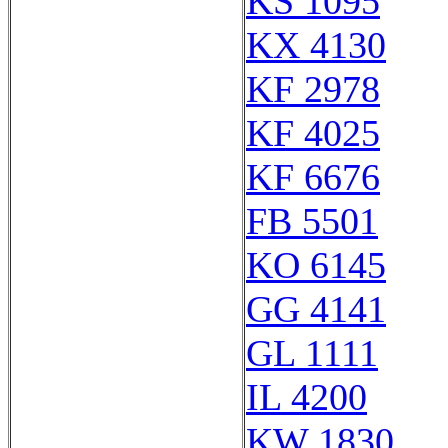
KS 1095
KX 4130
KF 2978
KF 4025
KF 6676
FB 5501
KO 6145
GG 4141
GL 1111
IL 4200
KW 1830