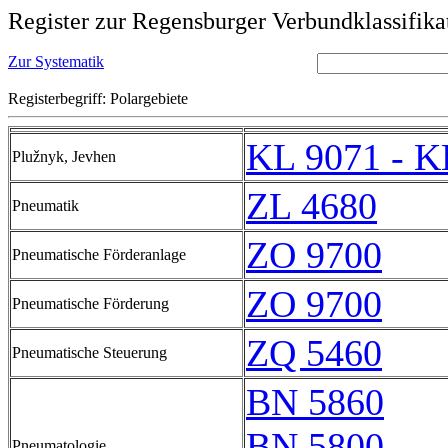
Register zur Regensburger Verbundklassifika
Zur Systematik
Registerbegriff: Polargebiete
KL 9071 - K
Plužnyk, Jevhen
ZL 4680
Pneumatik
ZO 9700
Pneumatische Förderanlage
ZO 9700
Pneumatische Förderung
ZQ 5460
Pneumatische Steuerung
BN 5860
BN 5800
Pneumatologie