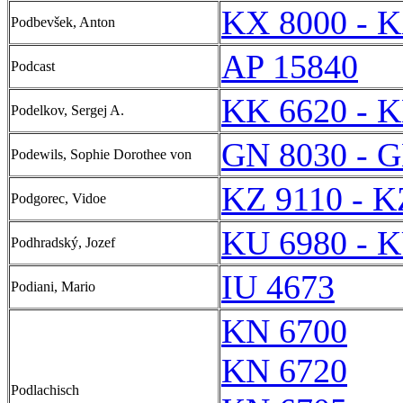
KX 8000 - 
Podbevšek, Anton
AP 15840
Podcast
KK 6620 - 
Podelkov, Sergej A.
GN 8030 - 
Podewils, Sophie Dorothee von
KZ 9110 - K
Podgorec, Vidoe
KU 6980 - 
Podhradský, Jozef
IU 4673
Podiani, Mario
KN 6700
KN 6720
Podlachisch