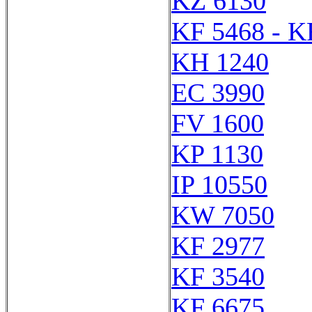
KZ 6130
KF 5468 - K
KH 1240
EC 3990
FV 1600
KP 1130
IP 10550
KW 7050
KF 2977
KF 3540
KF 6675