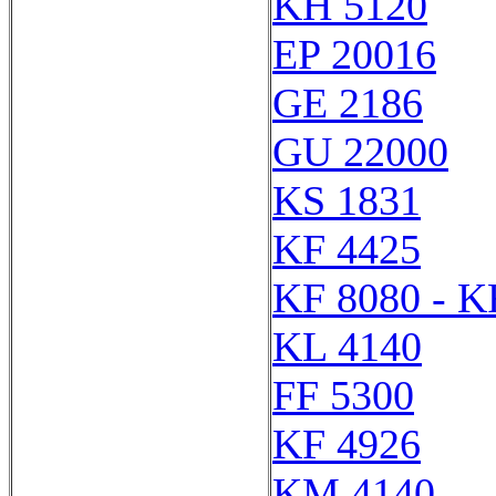
KH 5120
EP 20016
GE 2186
GU 22000
KS 1831
KF 4425
KF 8080 - K
KL 4140
FF 5300
KF 4926
KM 4140