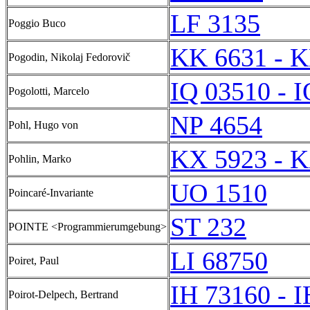
LF 3135
Poggio Buco
KK 6631 - 
Pogodin, Nikolaj Fedorovič
IQ 03510 - 
Pogolotti, Marcelo
NP 4654
Pohl, Hugo von
KX 5923 - 
Pohlin, Marko
UO 1510
Poincaré-Invariante
ST 232
POINTE <Programmierumgebung>
LI 68750
Poiret, Paul
IH 73160 - 
Poirot-Delpech, Bertrand