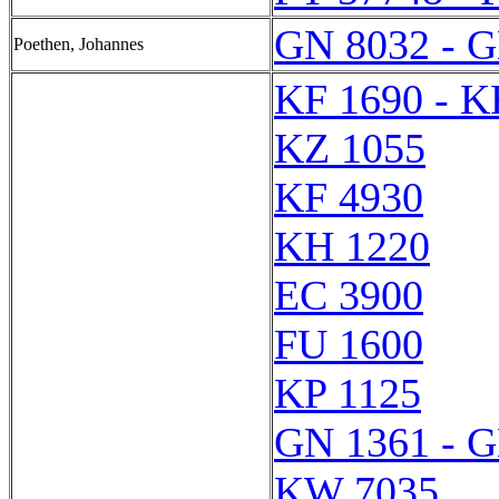
GN 8032 - 
Poethen, Johannes
KF 1690 - K
KZ 1055
KF 4930
KH 1220
EC 3900
FU 1600
KP 1125
GN 1361 - 
KW 7035