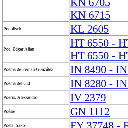
KN 6705
KN 6715
KL 2605
Podolisch
HT 6550 - H
Poe, Edgar Allan
HT 6550 - H
IN 8490 - IN
Poema de Fernán González
IN 8280 - IN
Poema del Cid
IV 2379
Poerio, Alessandro
GN 1112
Poésie
FY 37748 - 
Poeta, Saxo