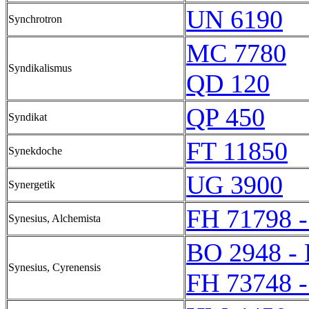
UN 6190
Synchrotron
MC 7780
Syndikalismus
QD 120
QP 450
Syndikat
FT 11850
Synekdoche
UG 3900
Synergetik
FH 71798 
Synesius, Alchemista
BO 2948 -
Synesius, Cyrenensis
FH 73748 