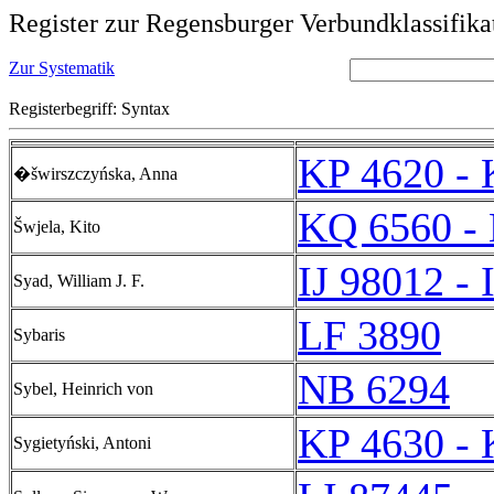
Register zur Regensburger Verbundklassifika
Zur Systematik
Registerbegriff: Syntax
KP 4620 - 
�šwirszczyńska, Anna
KQ 6560 -
Šwjela, Kito
IJ 98012 - 
Syad, William J. F.
LF 3890
Sybaris
NB 6294
Sybel, Heinrich von
KP 4630 - 
Sygietyński, Antoni