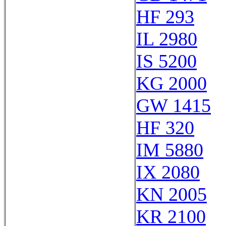
HF 293
IL 2980
IS 5200
KG 2000
GW 1415
HF 320
IM 5880
IX 2080
KN 2005
KR 2100