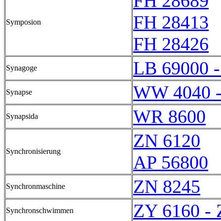
FH 28689
FH 28413
Symposion
FH 28426
LB 69000 
Synagoge
WW 4040 
Synapse
WR 8600
Synapsida
ZN 6120
Synchronisierung
AP 56800
ZN 8245
Synchronmaschine
ZY 6160 -
Synchronschwimmen