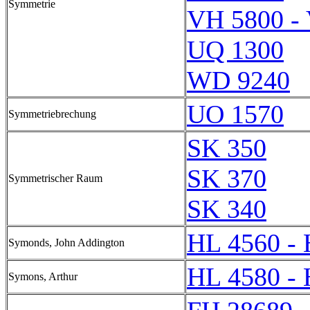
Symmetrie
VH 5800 -
UQ 1300
WD 9240
UO 1570
Symmetriebrechung
SK 350
SK 370
Symmetrischer Raum
SK 340
HL 4560 -
Symonds, John Addington
HL 4580 -
Symons, Arthur