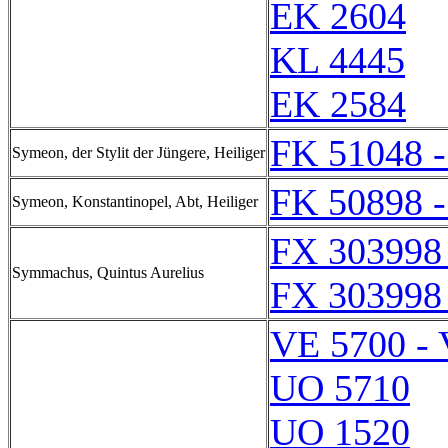
EK 2604
KL 4445
EK 2584
FK 51048 
Symeon, der Stylit der Jüngere, Heiliger
FK 50898 
Symeon, Konstantinopel, Abt, Heiliger
FX 303998
Symmachus, Quintus Aurelius
FX 303998
VE 5700 -
UO 5710
UO 1520