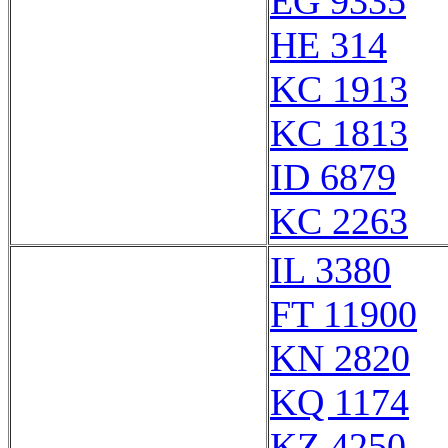
EG 9335
HE 314
KC 1913
KC 1813
ID 6879
KC 2263
IL 3380
FT 11900
KN 2820
KQ 1174
KZ 4250