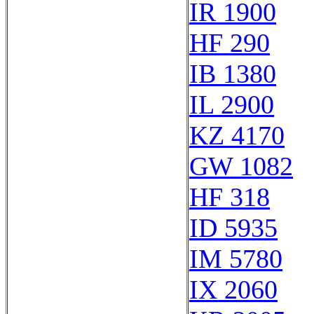
IR 1900
HF 290
IB 1380
IL 2900
KZ 4170
GW 1082
HF 318
ID 5935
IM 5780
IX 2060