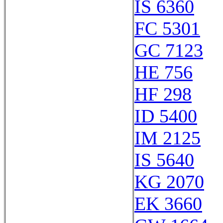
IS 6360
FC 5301
GC 7123
HE 756
HF 298
ID 5400
IM 2125
IS 5640
KG 2070
EK 3660