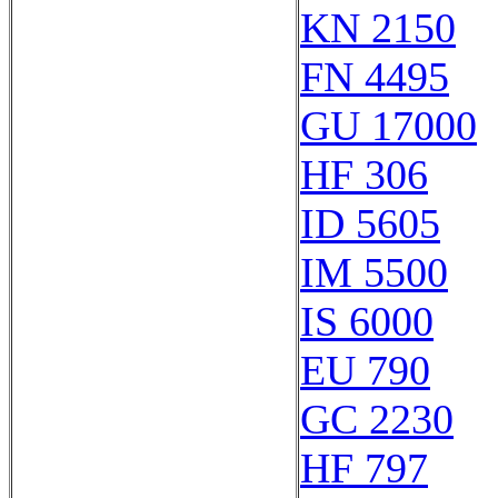
KN 2150
FN 4495
GU 17000
HF 306
ID 5605
IM 5500
IS 6000
EU 790
GC 2230
HF 797