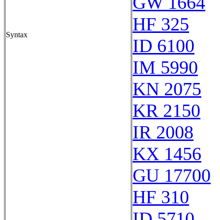
GW 1664
HF 325
Syntax
ID 6100
IM 5990
KN 2075
KR 2150
IR 2008
KX 1456
GU 17700
HF 310
ID 5710