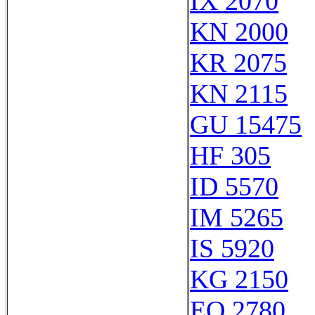
IX 2070
KN 2000
KR 2075
KN 2115
GU 15475
HF 305
ID 5570
IM 5265
IS 5920
KG 2150
EO 2780