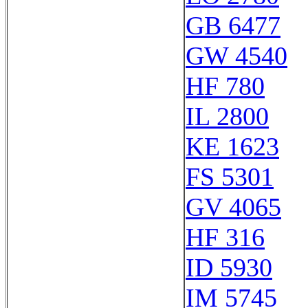
GB 6477
GW 4540
HF 780
IL 2800
KE 1623
FS 5301
GV 4065
HF 316
ID 5930
IM 5745