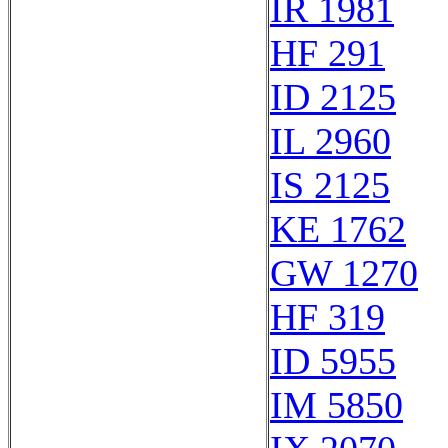
IR 1981
HF 291
ID 2125
IL 2960
IS 2125
KE 1762
GW 1270
HF 319
ID 5955
IM 5850