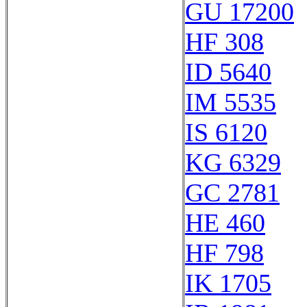
GU 17200
HF 308
ID 5640
IM 5535
IS 6120
KG 6329
GC 2781
HE 460
HF 798
IK 1705