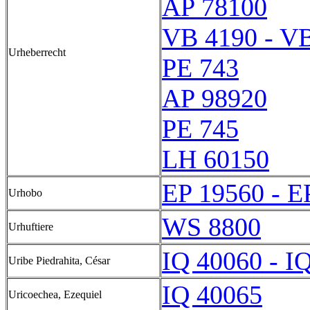
AP 78100
VB 4190 - V
Urheberrecht
PE 743
AP 98920
PE 745
LH 60150
EP 19560 - E
Urhobo
WS 8800
Urhuftiere
IQ 40060 - I
Uribe Piedrahita, César
IQ 40065
Uricoechea, Ezequiel