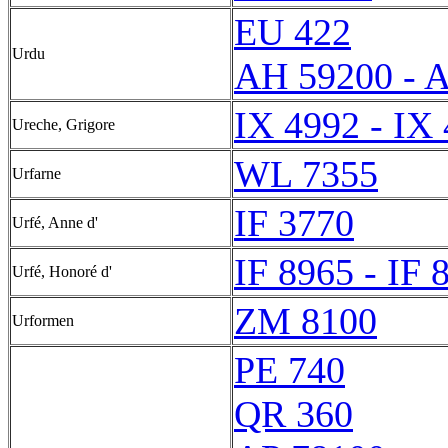
EU 422
Urdu
AH 59200 - 
IX 4992 - IX
Ureche, Grigore
WL 7355
Urfarne
IF 3770
Urfé, Anne d'
IF 8965 - IF 
Urfé, Honoré d'
ZM 8100
Urformen
PE 740
QR 360