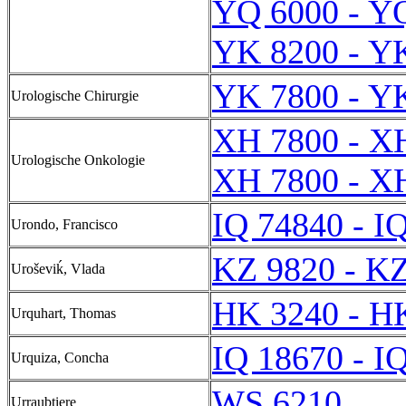
YQ 6000 - Y
YK 8200 - Y
YK 7800 - Y
Urologische Chirurgie
XH 7800 - X
Urologische Onkologie
XH 7800 - X
IQ 74840 - I
Urondo, Francisco
KZ 9820 - K
Uroševiḱ, Vlada
HK 3240 - H
Urquhart, Thomas
IQ 18670 - I
Urquiza, Concha
WS 6210
Urraubtiere