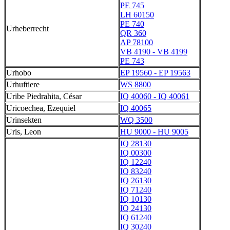
PE 745
LH 60150
PE 740
Urheberrecht
QR 360
AP 78100
VB 4190 - VB 4199
PE 743
Urhobo
EP 19560 - EP 19563
Urhuftiere
WS 8800
Uribe Piedrahita, César
IQ 40060 - IQ 40061
Uricoechea, Ezequiel
IQ 40065
Urinsekten
WQ 3500
Uris, Leon
HU 9000 - HU 9005
IQ 28130
IQ 00300
IQ 12240
IQ 83240
IQ 26130
IQ 71240
IQ 10130
IQ 24130
IQ 61240
IQ 30240