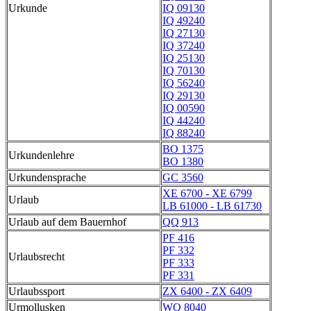
Urkunde
IQ 09130
IQ 49240
IQ 27130
IQ 37240
IQ 25130
IQ 70130
IQ 56240
IQ 29130
IQ 00590
IQ 44240
IQ 88240
BO 1375
Urkundenlehre
BO 1380
Urkundensprache
GC 3560
XE 6700 - XE 6799
Urlaub
LB 61000 - LB 61730
Urlaub auf dem Bauernhof
QQ 913
PF 416
PF 332
Urlaubsrecht
PF 333
PF 331
Urlaubssport
ZX 6400 - ZX 6409
Urmollusken
WQ 8040