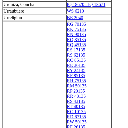
Urquiza, Concha
IQ 18670 - IQ 18671
Urraubtiere
WS 6210
Urreligion
BE 2040
RG 70135
RK 75135
RN 90135
RQ 85135
RQ 45135
RS 17135
RS 62135
RC 85135
RE 30135
RY 24135
RF 85135
RH 75135
RM 50135
RP 20135
RR 43135
RS 43135
RT 40135
RC 10135
RD 67135
RW 50135
RF 26135