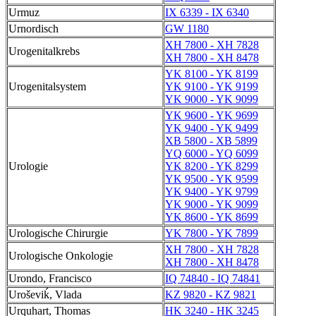
Urmuz
IX 6339 - IX 6340
Urnordisch
GW 1180
XH 7800 - XH 7828
Urogenitalkrebs
XH 7800 - XH 8478
YK 8100 - YK 8199
Urogenitalsystem
YK 9100 - YK 9199
YK 9000 - YK 9099
YK 9600 - YK 9699
YK 9400 - YK 9499
XB 5800 - XB 5899
YQ 6000 - YQ 6099
Urologie
YK 8200 - YK 8299
YK 9500 - YK 9599
YK 9400 - YK 9799
YK 9000 - YK 9099
YK 8600 - YK 8699
Urologische Chirurgie
YK 7800 - YK 7899
XH 7800 - XH 7828
Urologische Onkologie
XH 7800 - XH 8478
Urondo, Francisco
IQ 74840 - IQ 74841
Uroševiḱ, Vlada
KZ 9820 - KZ 9821
Urquhart, Thomas
HK 3240 - HK 3245