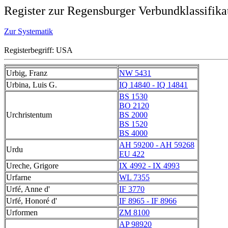
Register zur Regensburger Verbundklassifika
Zur Systematik
Registerbegriff: USA
Urbig, Franz
NW 5431
Urbina, Luis G.
IQ 14840 - IQ 14841
BS 1530
BO 2120
Urchristentum
BS 2000
BS 1520
BS 4000
AH 59200 - AH 59268
Urdu
EU 422
Ureche, Grigore
IX 4992 - IX 4993
Urfarne
WL 7355
Urfé, Anne d'
IF 3770
Urfé, Honoré d'
IF 8965 - IF 8966
Urformen
ZM 8100
AP 98920