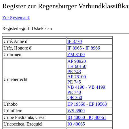
Register zur Regensburger Verbundklassifika
Zur Systematik
Registerbegriff: Usbekistan
Urfé, Anne d'
IF 3770
Urfé, Honoré d'
IF 8965 - IF 8966
Urformen
ZM 8100
AP 98920
LH 60150
PE 743
AP 78100
Urheberrecht
PE 745
VB 4190 - VB 4199
PE 740
QR 360
Urhobo
EP 19560 - EP 19563
Urhuftiere
WS 8800
Uribe Piedrahita, César
IQ 40060 - IQ 40061
Uricoechea, Ezequiel
IQ 40065