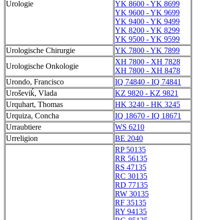
Urologie
YK 8600 - YK 8699
YK 9600 - YK 9699
YK 9400 - YK 9499
YK 8200 - YK 8299
YK 9500 - YK 9599
Urologische Chirurgie
YK 7800 - YK 7899
XH 7800 - XH 7828
Urologische Onkologie
XH 7800 - XH 8478
Urondo, Francisco
IQ 74840 - IQ 74841
Uroševiḱ, Vlada
KZ 9820 - KZ 9821
Urquhart, Thomas
HK 3240 - HK 3245
Urquiza, Concha
IQ 18670 - IQ 18671
Urraubtiere
WS 6210
Urreligion
BE 2040
RP 50135
RR 56135
RS 47135
RC 30135
RD 77135
RW 30135
RF 35135
RY 94135