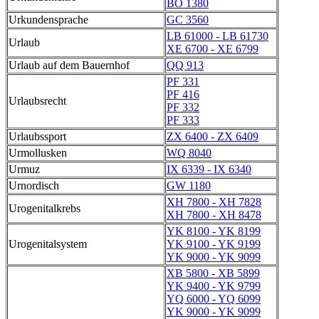
BO 1380
Urkundensprache
GC 3560
LB 61000 - LB 61730
Urlaub
XE 6700 - XE 6799
Urlaub auf dem Bauernhof
QQ 913
PF 331
PF 416
Urlaubsrecht
PF 332
PF 333
Urlaubssport
ZX 6400 - ZX 6409
Urmollusken
WQ 8040
Urmuz
IX 6339 - IX 6340
Urnordisch
GW 1180
XH 7800 - XH 7828
Urogenitalkrebs
XH 7800 - XH 8478
YK 8100 - YK 8199
Urogenitalsystem
YK 9100 - YK 9199
YK 9000 - YK 9099
XB 5800 - XB 5899
YK 9400 - YK 9799
YQ 6000 - YQ 6099
YK 9000 - YK 9099