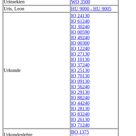
Urinsekten
WQ 3500
Uris, Leon
HU 9000 - HU 9005
IQ 24130
IQ 61240
IQ 30240
IQ 00590
IQ 49240
IQ 00300
IQ 12240
IQ 27130
IQ 10130
IQ 37240
Urkunde
IQ 25130
IQ 70130
IQ 09130
IQ 56240
IQ 29130
IQ 88240
IQ 44240
IQ 28130
IQ 83240
IQ 26130
IQ 71240
BO 1375
Urkundenlehre