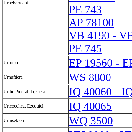
Urheberrecht
PE 743
AP 78100
VB 4190 - V
PE 745
EP 19560 - E
Urhobo
WS 8800
Urhuftiere
IQ 40060 - I
Uribe Piedrahita, César
IQ 40065
Uricoechea, Ezequiel
WQ 3500
Urinsekten