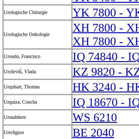
YK 7800 - Y
Urologische Chirurgie
XH 7800 - X
Urologische Onkologie
XH 7800 - X
IQ 74840 - I
Urondo, Francisco
KZ 9820 - K
Uroševiḱ, Vlada
HK 3240 - H
Urquhart, Thomas
IQ 18670 - I
Urquiza, Concha
WS 6210
Urraubtiere
BE 2040
Urreligion