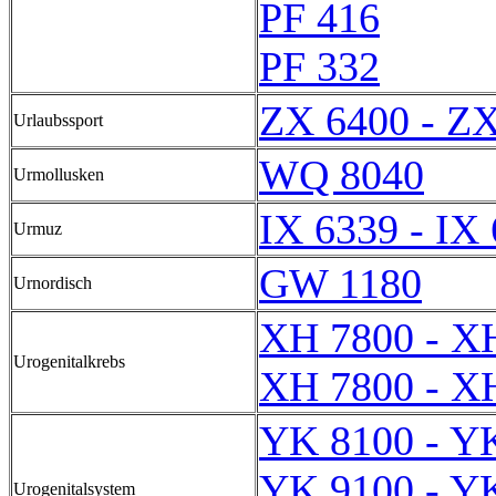
PF 416
PF 332
ZX 6400 - Z
Urlaubssport
WQ 8040
Urmollusken
IX 6339 - IX
Urmuz
GW 1180
Urnordisch
XH 7800 - X
Urogenitalkrebs
XH 7800 - X
YK 8100 - Y
YK 9100 - Y
Urogenitalsystem