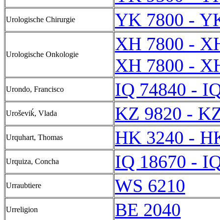
YK 7800 - Y
Urologische Chirurgie
XH 7800 - X
Urologische Onkologie
XH 7800 - X
IQ 74840 - I
Urondo, Francisco
KZ 9820 - K
Uroševiḱ, Vlada
HK 3240 - H
Urquhart, Thomas
IQ 18670 - I
Urquiza, Concha
WS 6210
Urraubtiere
BE 2040
Urreligion