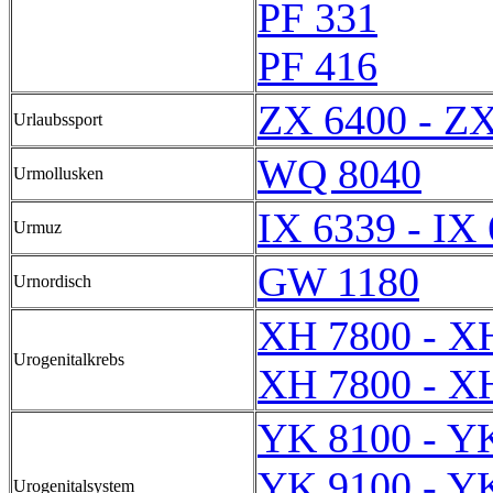
PF 331
PF 416
ZX 6400 - Z
Urlaubssport
WQ 8040
Urmollusken
IX 6339 - IX
Urmuz
GW 1180
Urnordisch
XH 7800 - X
Urogenitalkrebs
XH 7800 - X
YK 8100 - Y
YK 9100 - Y
Urogenitalsystem