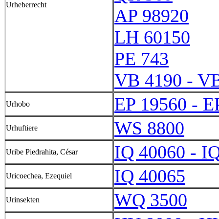
Urheberrecht
AP 98920
LH 60150
PE 743
VB 4190 - V
EP 19560 - E
Urhobo
WS 8800
Urhuftiere
IQ 40060 - I
Uribe Piedrahita, César
IQ 40065
Uricoechea, Ezequiel
WQ 3500
Urinsekten