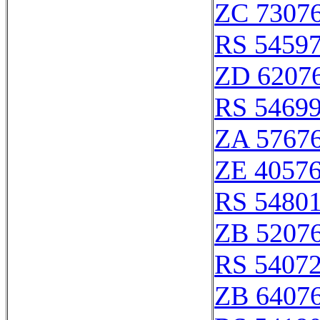
ZC 7307
RS 5459
ZD 6207
RS 5469
ZA 5767
ZE 4057
RS 5480
ZB 5207
RS 5407
ZB 6407