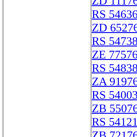
ZD 1117
RS 5463
ZD 6527
RS 5473
ZE 7757
RS 5483
ZA 9197
RS 5400
ZB 5507
RS 5412
ZB 7217