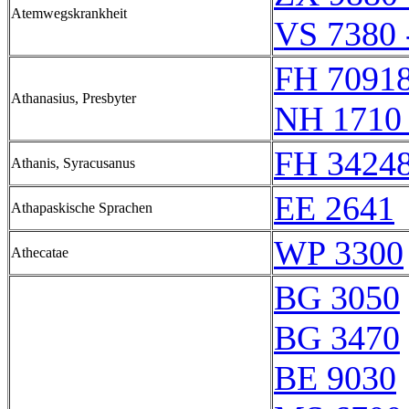
Atemwegskrankheit
VS 7380 
FH 70918
Athanasius, Presbyter
NH 1710 
FH 34248
Athanis, Syracusanus
EE 2641
Athapaskische Sprachen
WP 3300
Athecatae
BG 3050
BG 3470
BE 9030