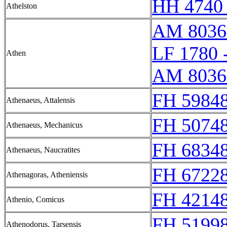
HH 4740 
Athelston
AM 8036
LF 1780 
Athen
AM 8036
FH 59848
Athenaeus, Attalensis
FH 50748
Athenaeus, Mechanicus
FH 68348
Athenaeus, Naucratites
FH 67228
Athenagoras, Atheniensis
FH 42148
Athenio, Comicus
FH 51998
Athenodorus, Tarsensis