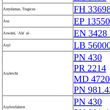
FH 33698
Astydamas, Tragicus
EP 13550
Asu
EN 3428 
Aswānī, ʿAlāʾ al-
LB 56000
Asyl
PN 430
PR 2214
Asylrecht
MD 4720
PN 981.4
PN 430
Asylverfahren