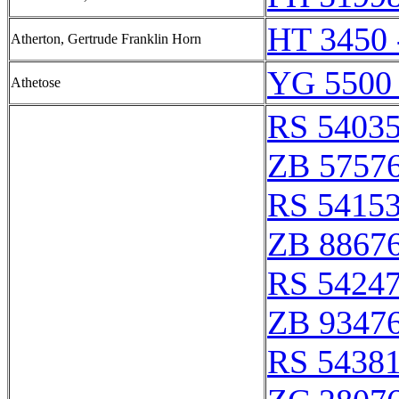
HT 3450 
Atherton, Gertrude Franklin Horn
YG 5500 
Athetose
RS 5403
ZB 5757
RS 5415
ZB 8867
RS 5424
ZB 9347
RS 5438