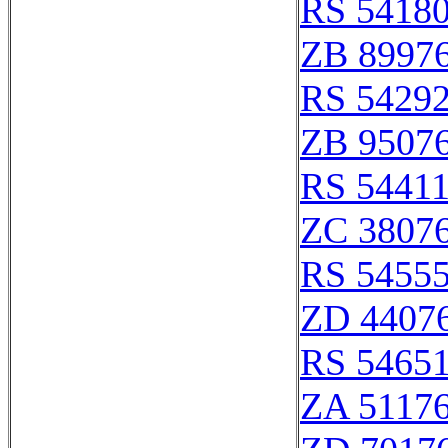
RS 5418
ZB 8997
RS 5429
ZB 9507
RS 5441
ZC 3807
RS 5455
ZD 4407
RS 5465
ZA 5117