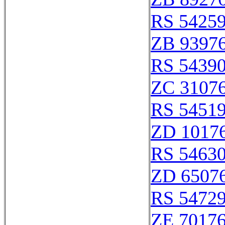
RS 5425
ZB 9397
RS 5439
ZC 3107
RS 5451
ZD 1017
RS 5463
ZD 6507
RS 5472
ZE 7017