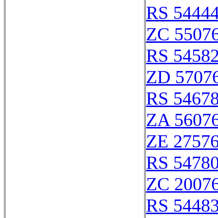
RS 5444
ZC 5507
RS 5458
ZD 5707
RS 5467
ZA 5607
ZE 2757
RS 5478
ZC 2007
RS 5448