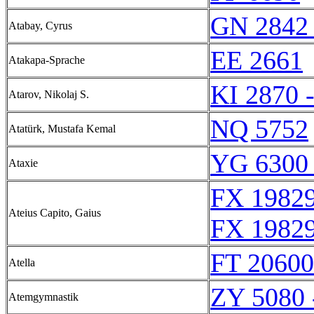
GN 2842 
Atabay, Cyrus
EE 2661
Atakapa-Sprache
KI 2870 
Atarov, Nikolaj S.
NQ 5752
Atatürk, Mustafa Kemal
YG 6300 
Ataxie
FX 19829
Ateius Capito, Gaius
FX 19829
FT 20600
Atella
ZY 5080 
Atemgymnastik