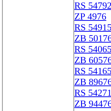
RS 5479
ZP 4976
RS 5491
ZB 5017
RS 5406
ZB 6057
RS 5416
ZB 8967
RS 5427
ZB 9447