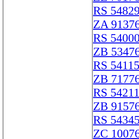
RS 5482
ZA 9137
RS 54000
ZB 5347
RS 5411
ZB 7177
RS 5421
ZB 9157
RS 5434
ZC 1007