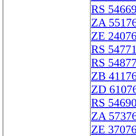
RS 5466
ZA 5517
ZE 2407
RS 5477
RS 5487
ZB 4117
ZD 6107
RS 5469
ZA 5737
ZE 3707