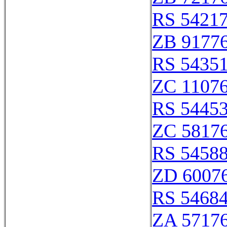
RS 5421
ZB 9177
RS 5435
ZC 1107
RS 5445
ZC 5817
RS 5458
ZD 6007
RS 5468
ZA 5717