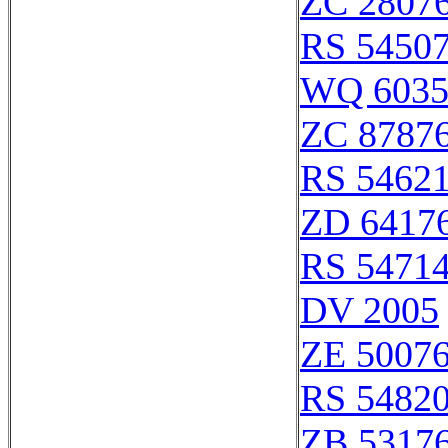
ZC 2807
RS 5450
WQ 603
ZC 8787
RS 5462
ZD 6417
RS 5471
DV 2005
ZE 5007
RS 5482
ZB 5317