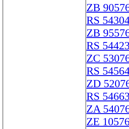
ZB 9057
RS 5430
ZB 9557
RS 5442
ZC 5307
RS 5456
ZD 5207
RS 5466
ZA 5407
ZE 1057