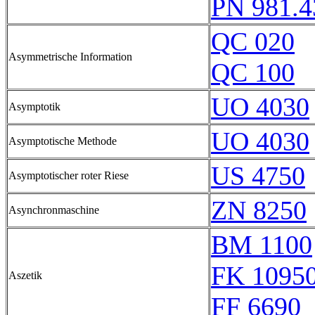
PN 981.4
QC 020
Asymmetrische Information
QC 100
UO 4030
Asymptotik
UO 4030
Asymptotische Methode
US 4750
Asymptotischer roter Riese
ZN 8250
Asynchronmaschine
BM 1100
FK 1095
Aszetik
FF 6690