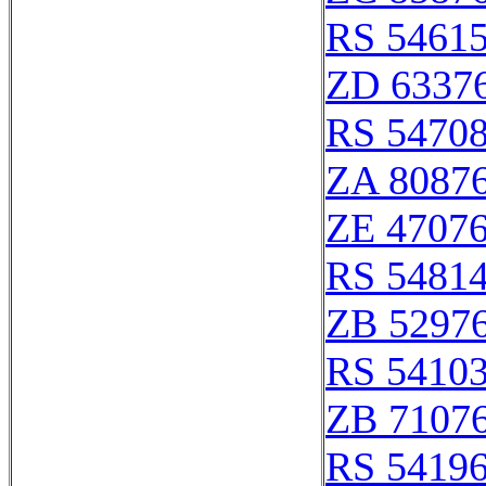
RS 5461
ZD 6337
RS 5470
ZA 8087
ZE 4707
RS 5481
ZB 5297
RS 5410
ZB 7107
RS 5419