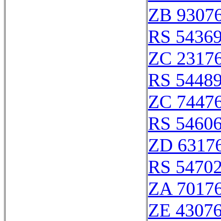
ZB 9307
RS 5436
ZC 2317
RS 5448
ZC 7447
RS 5460
ZD 6317
RS 5470
ZA 7017
ZE 4307