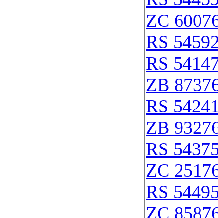
ZC 6007
RS 5459
RS 5414
ZB 8737
RS 5424
ZB 9327
RS 5437
ZC 2517
RS 5449
ZC 8587