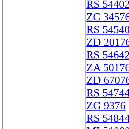
RS 5440
ZC 3457
RS 5454
ZD 2017
RS 5464
ZA 5017
ZD 6707
RS 5474
ZG 9376
RS 5484