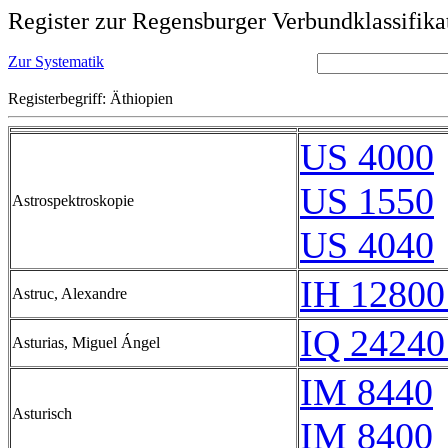
Register zur Regensburger Verbundklassifika
Zur Systematik
Registerbegriff: Äthiopien
US 4000
US 1550
Astrospektroskopie
US 4040
IH 12800
Astruc, Alexandre
IQ 24240
Asturias, Miguel Ángel
IM 8440
Asturisch
IM 8400