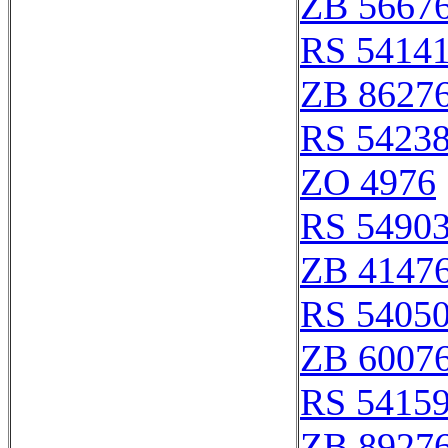
ZB 5667
RS 5414
ZB 8627
RS 5423
ZO 4976
RS 5490
ZB 4147
RS 5405
ZB 6007
RS 5415
ZB 8927