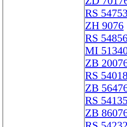
ZD 7017
RS 5475
ZH 9076
RS 5485
MI 51340
ZB 2007
RS 5401
ZB 5647
RS 5413
ZB 8607
RS 5423