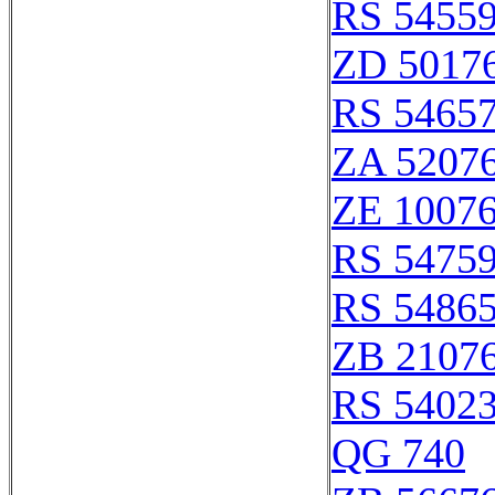
RS 5455
ZD 5017
RS 5465
ZA 5207
ZE 1007
RS 5475
RS 5486
ZB 2107
RS 5402
QG 740