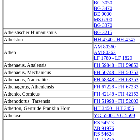
BG 3050
BG 3470
BE 9030
MS 6700
BG 3370
Atheistischer Humanismus
BG 3215
Athelston
HH 4740 - HH 4745
AM 80360
Athen
AM 80363
LF 1780 - LF 1820
Athenaeus, Attalensis
FH 59848 - FH 59853
Athenaeus, Mechanicus
FH 50748 - FH 50753
Athenaeus, Naucratites
FH 68348 - FH 68353
Athenagoras, Atheniensis
FH 67228 - FH 67233
Athenio, Comicus
FH 42148 - FH 42153
Athenodorus, Tarsensis
FH 51998 - FH 52003
Atherton, Gertrude Franklin Horn
HT 3450 - HT 3455
Athetose
YG 5500 - YG 5599
RS 54513
ZB 91976
RS 54624
ZC 13376