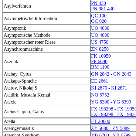
PN 430
Asylverfahren
PN 981.430
QC 100
Asymmetrische Information
QC 020
Asymptotik
UO 4030
Asymptotische Methode
UO 4030
Asymptotischer roter Riese
US 4750
Asynchronmaschine
ZN 8250
FK 10950
Aszetik
FF 6690
BM 1100
Atabay, Cyrus
GN 2842 - GN 2843
Atakapa-Sprache
EE 2661
Atarov, Nikolaj S.
KI 2870 - KI 2871
Atatürk, Mustafa Kemal
NQ 5752
Ataxie
YG 6300 - YG 6399
FX 198298 - FX 1995
Ateius Capito, Gaius
FX 198298 - FX 1983
Atella
FT 20600
Atemgymnastik
ZY 5080 - ZY 5089
Atemnot-Syndrom
YB 6700 - YB 6799