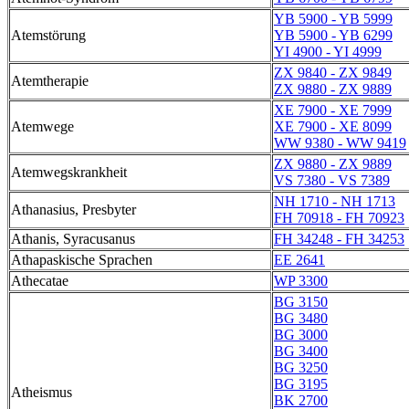
YB 5900 - YB 5999
Atemstörung
YB 5900 - YB 6299
YI 4900 - YI 4999
ZX 9840 - ZX 9849
Atemtherapie
ZX 9880 - ZX 9889
XE 7900 - XE 7999
Atemwege
XE 7900 - XE 8099
WW 9380 - WW 9419
ZX 9880 - ZX 9889
Atemwegskrankheit
VS 7380 - VS 7389
NH 1710 - NH 1713
Athanasius, Presbyter
FH 70918 - FH 70923
Athanis, Syracusanus
FH 34248 - FH 34253
Athapaskische Sprachen
EE 2641
Athecatae
WP 3300
BG 3150
BG 3480
BG 3000
BG 3400
BG 3250
BG 3195
Atheismus
BK 2700