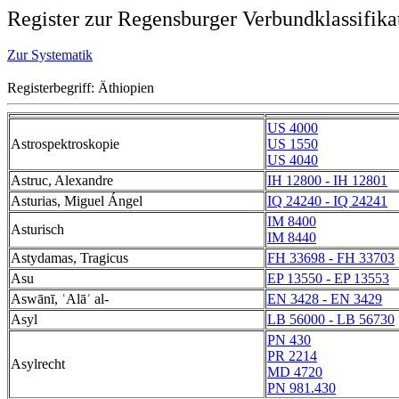
Register zur Regensburger Verbundklassifika
Zur Systematik
Registerbegriff: Äthiopien
US 4000
Astrospektroskopie
US 1550
US 4040
Astruc, Alexandre
IH 12800 - IH 12801
Asturias, Miguel Ángel
IQ 24240 - IQ 24241
IM 8400
Asturisch
IM 8440
Astydamas, Tragicus
FH 33698 - FH 33703
Asu
EP 13550 - EP 13553
Aswānī, ʿAlāʾ al-
EN 3428 - EN 3429
Asyl
LB 56000 - LB 56730
PN 430
PR 2214
Asylrecht
MD 4720
PN 981.430